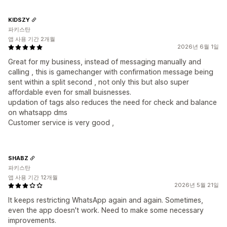
KIDSZY
파키스탄
앱 사용 기간 2개월
2026년 6월 1일
Great for my business, instead of messaging manually and
calling , this is gamechanger with confirmation message being
sent within a split second , not only this but also super
affordable even for small buisnesses.
updation of tags also reduces the need for check and balance
on whatsapp dms
Customer service is very good ,
SHABZ
파키스탄
앱 사용 기간 12개월
2026년 5월 21일
It keeps restricting WhatsApp again and again. Sometimes,
even the app doesn't work. Need to make some necessary
improvements.