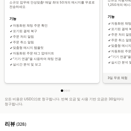
소규모 사용자에
에이전트 아바타
소규모 업무에 안성맞춤! 매달 최대 50개의 메시지를 무료로
1,250개의 메
전송하세요.
기능
기능
자동화된 채팅
자동화된 채팅 주문 확인
포기된 결제 
포기된 결제 복구
주문 처리 알
주문 처리 알림
주문 취소 알
주문 취소 알림
맞춤형 메시지
맞춤형 메시지 템플릿
자동화된 주문
자동화된 주문 태그 업데이트
"기기 연결"
"기기 연결"을 사용하여 채팅 연결
실시간 분석 
실시간 분석 및 보고
3일 무료 체험
모든 비용은 USD(으)로 청구됩니다. 반복 요금 및 사용 기반 요금은 30일마다
청구됩니다.
리뷰
(328)