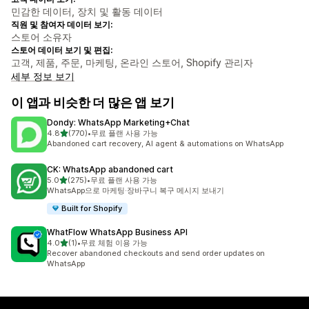
민감한 데이터, 장치 및 활동 데이터
직원 및 참여자 데이터 보기:
스토어 소유자
스토어 데이터 보기 및 편집:
고객, 제품, 주문, 마케팅, 온라인 스토어, Shopify 관리자
세부 정보 보기
이 앱과 비슷한 더 많은 앱 보기
Dondy: WhatsApp Marketing+Chat
별 5개 중
4.8
(770)
•
무료 플랜 사용 가능
총 리뷰 770개
Abandoned cart recovery, AI agent & automations on WhatsApp
CK: WhatsApp abandoned cart
별 5개 중
5.0
(275)
•
무료 플랜 사용 가능
총 리뷰 275개
WhatsApp으로 마케팅·장바구니 복구 메시지 보내기
Built for Shopify
WhatFlow WhatsApp Business API
별 5개 중
4.0
(1)
•
무료 체험 이용 가능
총 리뷰 1개
Recover abandoned checkouts and send order updates on
WhatsApp