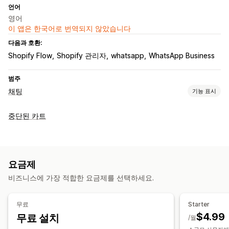
언어
영어
이 앱은 한국어로 번역되지 않았습니다
다음과 호환:
Shopify Flow
Shopify 관리자
whatsapp
WhatsApp Business
범주
채팅
기능 표시
실시간 메시지 전달
중단된 카트
AI 챗봇
실시간 채팅
여러 언어
푸시 알림
자동 응답
카트 복구
COD 확인
할인
FAQ
인사말
추천 제품
빠른 응답
요금제
리뷰 요청
배송 알림
주문 업데이트
교차 판매
상향 판매
비즈니스에 가장 적합한 요금제를 선택하세요.
맞춤 설정
무료
Starter
색상 및 글꼴
이모티콘 및 스티커
채팅 창
업무 시간
$4.99
무료 설치
/월
환영 메시지
채팅 버튼
태그 지정
채팅 할당
채팅 흐름