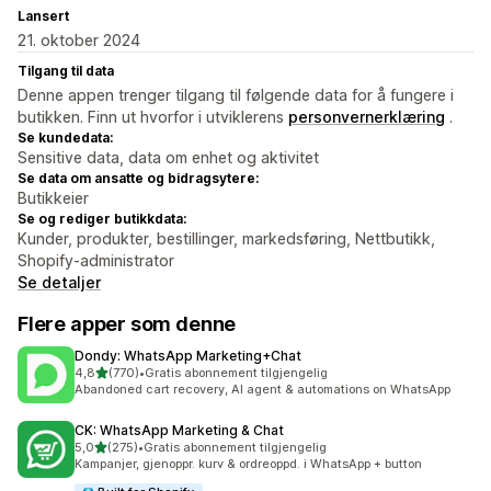
Lansert
21. oktober 2024
Tilgang til data
Denne appen trenger tilgang til følgende data for å fungere i
butikken. Finn ut hvorfor i utviklerens
personvernerklæring
.
Se kundedata:
Sensitive data, data om enhet og aktivitet
Se data om ansatte og bidragsytere:
Butikkeier
Se og rediger butikkdata:
Kunder, produkter, bestillinger, markedsføring, Nettbutikk,
Shopify-administrator
Se detaljer
Flere apper som denne
Dondy: WhatsApp Marketing+Chat
av 5 stjerner
4,8
(770)
•
Gratis abonnement tilgjengelig
Totalt 770 omtaler
Abandoned cart recovery, AI agent & automations on WhatsApp
CK: WhatsApp Marketing & Chat
av 5 stjerner
5,0
(275)
•
Gratis abonnement tilgjengelig
Totalt 275 omtaler
Kampanjer, gjenoppr. kurv & ordreoppd. i WhatsApp + button