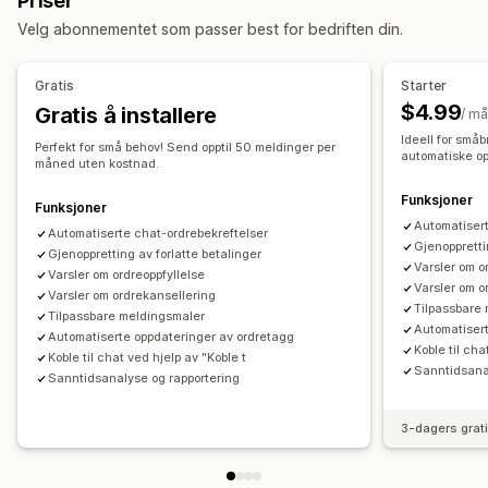
Priser
Vanlige spørsmål
Hilsener
Produktanbefalinger
Velg abonnementet som passer best for bedriften din.
Hurtigsvar
Se gjennom forespørsler
Fraktvarsler
Bestillingsoppdateringer
Cross-sell
Upsell
Gratis
Starter
$4.99
Gratis å installere
/ m
Tilpasning
Ideell for småb
Farge og skrifttype
Emojier og klistremerker
Chatvindu
Perfekt for små behov! Send opptil 50 meldinger per
automatiske op
måned uten kostnad.
Åpningstider
Velkomstmeldinger
Chatknapper
Tagging
Funksjoner
Chattilordning
Chatflyter
Agentavatar
Funksjoner
Automatisert
Automatiserte chat-ordrebekreftelser
Gjenoppretti
Gjenoppretting av forlatte betalinger
Varsler om o
Varsler om ordreoppfyllelse
Varsler om o
Varsler om ordrekansellering
Tilpassbare
Tilpassbare meldingsmaler
Automatiser
Automatiserte oppdateringer av ordretagg
Koble til cha
Koble til chat ved hjelp av "Koble t
Sanntidsana
Sanntidsanalyse og rapportering
3-dagers grat