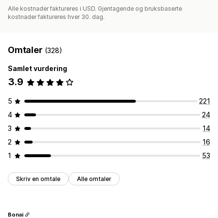
Alle kostnader faktureres i USD. Gjentagende og bruksbaserte
kostnader faktureres hver 30. dag.
Omtaler
(328)
Samlet vurdering
3.9
5
221
4
24
3
14
2
16
1
53
Skriv en omtale
Alle omtaler
Bonai