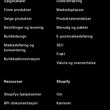
Salgskanaler
Direktefrakting
Finne produkter
Markedsplasser
Selge produkter
Produktanmeldelser
Bestillinger og levering
Mersalg og pakker
Butikkdesign
E-postmarkedsføring
Markedsføring og
SEO
konvertering
Frakt
Butikkadministrasjon
Valuta og oversettelse
Ressurser
Shopify
Shopifys hjelpesenter
Om
API-dokumentasjon
Karrierer