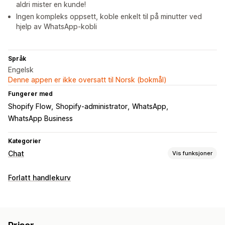
aldri mister en kunde!
Ingen kompleks oppsett, koble enkelt til på minutter ved
hjelp av WhatsApp-kobli
Språk
Engelsk
Denne appen er ikke oversatt til Norsk (bokmål)
Fungerer med
Shopify Flow
Shopify-administrator
WhatsApp
WhatsApp Business
Kategorier
Chat
Vis funksjoner
Sanntidsmeldinger
Forlatt handlekurv
KI-chatroboter
Live chat
Flere språk
Push-varsler
Automatiserte svar
Gjeninnhenting av handlekurv
Alderskontroll
Rabatter