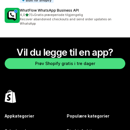
Built for Shopify
WhatFlow WhatsApp Business API
av 5 stjerner
4,0
(1)
•
Gratis prøveperiode tilgjengelig
Totalt 1 omtaler
Recover abandoned checkouts and send order updates on
WhatsApp
Vil du legge til en app?
Prøv Shopify gratis i tre dager
Appkategorier
Populære kategorier