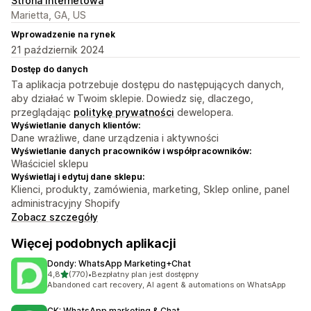
Strona internetowa
Marietta, GA, US
Wprowadzenie na rynek
21 październik 2024
Dostęp do danych
Ta aplikacja potrzebuje dostępu do następujących danych,
aby działać w Twoim sklepie. Dowiedz się, dlaczego,
przeglądając
politykę prywatności
dewelopera.
Wyświetlanie danych klientów:
Dane wrażliwe, dane urządzenia i aktywności
Wyświetlanie danych pracowników i współpracowników:
Właściciel sklepu
Wyświetlaj i edytuj dane sklepu:
Klienci, produkty, zamówienia, marketing, Sklep online, panel
administracyjny Shopify
Zobacz szczegóły
Więcej podobnych aplikacji
Dondy: WhatsApp Marketing+Chat
na 5 gwiazdek
4,8
(770)
•
Bezpłatny plan jest dostępny
Łączna liczba recenzji: 770
Abandoned cart recovery, AI agent & automations on WhatsApp
CK: WhatsApp marketing & Chat