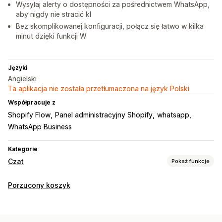
Wysyłaj alerty o dostępności za pośrednictwem WhatsApp,
aby nigdy nie stracić kl
Bez skomplikowanej konfiguracji, połącz się łatwo w kilka
minut dzięki funkcji W
Języki
Angielski
Ta aplikacja nie została przetłumaczona na język Polski
Współpracuje z
Shopify Flow
Panel administracyjny Shopify
whatsapp
WhatsApp Business
Kategorie
Czat
Pokaż funkcje
Wiadomości w czasie rzeczywistym
Porzucony koszyk
Chatboty AI
Czat na żywo
Wielojęzyczne
Powiadomienia push