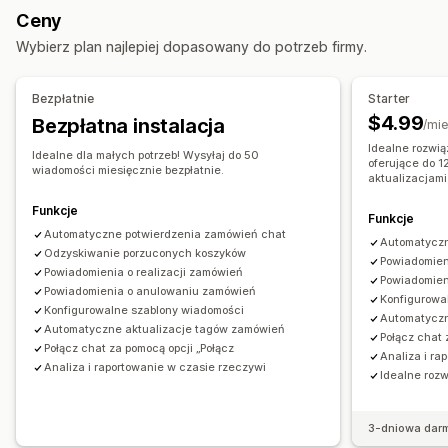
Automatyczne odpowiedzi
Ceny
Odzyskiwanie koszyka
Wybierz plan najlepiej dopasowany do potrzeb firmy.
Weryfikacja płatności przy odbiorze
Rabaty
Często zadawane pytania
Pozdrowienia
Bezpłatnie
Starter
Rekomendacje produktów
Szybkie odpowiedzi
$4.99
Bezpłatna instalacja
/mie
Prośby o recenzje
Alerty dotyczące wysyłki
Idealne rozwi
Idealne dla małych potrzeb! Wysyłaj do 50
oferujące do 
Aktualizacje zamówienia
Sprzedaż krzyżowa
wiadomości miesięcznie bezpłatnie.
aktualizacjami
Sprzedaż droższych produktów
Funkcje
Funkcje
Dostosowanie
Automatyczne potwierdzenia zamówień chat
Automatyczn
Odzyskiwanie porzuconych koszyków
Kolor i czcionka
Emotikony i naklejki
Okno czatu
Powiadomien
Powiadomienia o realizacji zamówień
Powiadomien
Godziny pracy
Wiadomości powitalne
Przyciski czatu
Powiadomienia o anulowaniu zamówień
Konfigurowa
Oznaczanie
Przypisanie czatu
Przepływ czatu
Konfigurowalne szablony wiadomości
Automatyczn
Automatyczne aktualizacje tagów zamówień
Awatar agenta
Połącz chat 
Połącz chat za pomocą opcji „Połącz
Analiza i ra
Analiza i raportowanie w czasie rzeczywi
Idealne roz
3-dniowa dar