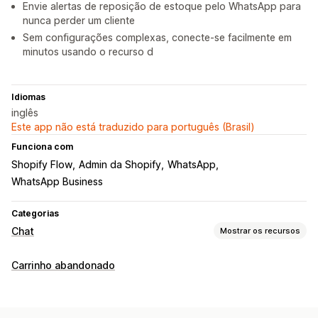
Envie alertas de reposição de estoque pelo WhatsApp para
nunca perder um cliente
Sem configurações complexas, conecte-se facilmente em
minutos usando o recurso d
Idiomas
inglês
Este app não está traduzido para português (Brasil)
Funciona com
Shopify Flow
Admin da Shopify
WhatsApp
WhatsApp Business
Categorias
Chat
Mostrar os recursos
Mensagens em tempo real
Carrinho abandonado
Chatbots de IA
Chat em tempo real
Em vários idiomas
Notificações push