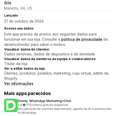
Site
Marietta, GA, US
Lançado
21 de outubro de 2024
Acesso aos dados
Este app precisa de acesso aos seguintes dados para
funcionar em sua loja. Consulte a
política de privacidade
do
desenvolvedor para saber o motivo.
Visualizar dados de clientes:
Dados sensíveis, dados de dispositivo e de atividade
Visualizar dados de membros da equipe e colaboradores:
Titular da loja
Ver e editar dados da loja:
Clientes, produtos, pedidos, marketing, Loja virtual, admin da
Shopify
Ver informações
Mais apps parecidos
Dondy: WhatsApp Marketing+Chat
de 5 estrelas
4,8
(770)
•
Plano gratuito disponível
770 avaliações ao todo
Recuperação de carrinho abandonado, agente de IA e automações
no WhatsApp