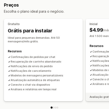
Respostas automatizadas
Preços
Recuperação de carrinho
Escolha o plano ideal para o negócio.
Verificação de pagamento em dinheiro na entrega
Descontos
Perguntas frequentes
Saudações
Gratuito
Inicial
Recomendações de produtos
Respostas rápidas
$4.99
Grátis para instalar
/mê
Solicitações de avaliação
Alertas de frete
Até 1.500 men
Ideal para pequenas demandas. Até 50
Atualizações de pedidos
Cross-sell
Upsell
mensagens/mês grátis.
Recursos
Personalização
Recursos
Confirmaçõe
Cor e fonte
Emojis e adesivos
Janela de chat
Recuperação
Confirmações de pedidos por chat
Notificações
Recuperação de carrinho abandonado
Horário comercial
Mensagens de boas-vindas
Notificaçõe
Notificações de envio do pedido
Botões de chat
Marcação com tag
Atribuição de chat
Modelos de 
Notificações de cancelamento
Atualização
Flows de chat
Avatar do agente
Modelos de mensagens personalizáveis
Conecte o ch
Atualização automática de etiquetas
Análises e r
Conecte o chat via dispositivo
Análises e relatórios em tempo real
Avaliação grat