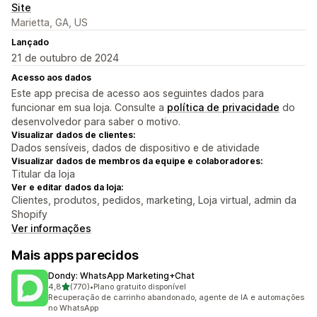
Site
Marietta, GA, US
Lançado
21 de outubro de 2024
Acesso aos dados
Este app precisa de acesso aos seguintes dados para
funcionar em sua loja. Consulte a
política de privacidade
do
desenvolvedor para saber o motivo.
Visualizar dados de clientes:
Dados sensíveis, dados de dispositivo e de atividade
Visualizar dados de membros da equipe e colaboradores:
Titular da loja
Ver e editar dados da loja:
Clientes, produtos, pedidos, marketing, Loja virtual, admin da
Shopify
Ver informações
Mais apps parecidos
Dondy: WhatsApp Marketing+Chat
de 5 estrelas
4,8
(770)
•
Plano gratuito disponível
770 avaliações ao todo
Recuperação de carrinho abandonado, agente de IA e automações
no WhatsApp