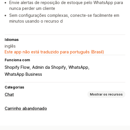
Envie alertas de reposição de estoque pelo WhatsApp para
nunca perder um cliente
Sem configurações complexas, conecte-se facilmente em
minutos usando o recurso d
Idiomas
inglês
Este app não está traduzido para português (Brasil)
Funciona com
Shopify Flow
Admin da Shopify
WhatsApp
WhatsApp Business
Categorias
Chat
Mostrar os recursos
Mensagens em tempo real
Carrinho abandonado
Chatbots de IA
Chat em tempo real
Em vários idiomas
Notificações push