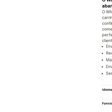
aba
O Wh
carri
confi
come
perf
clie
En
Re
Man
Env
Sem
Idiom
Funci