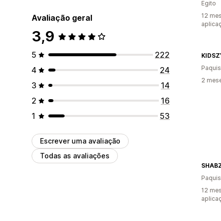
Egito
12 mes
Avaliação geral
aplica
3,9
5
222
KIDSZ
Paquis
4
24
2 mese
3
14
2
16
1
53
Escrever uma avaliação
Todas as avaliações
SHAB
Paquis
12 mes
aplica