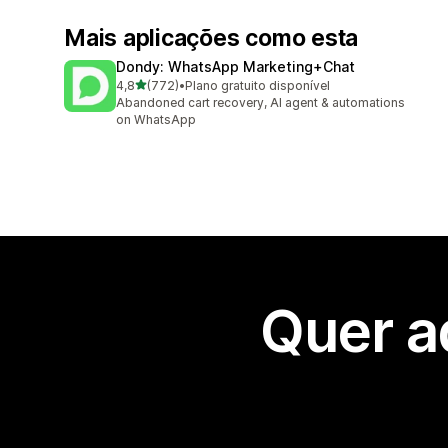
Mais aplicações como esta
Dondy: WhatsApp Marketing+Chat
de 5 estrelas
4,8
(772)
•
Plano gratuito disponível
772 total de avaliações
Abandoned cart recovery, AI agent & automations
on WhatsApp
Quer a