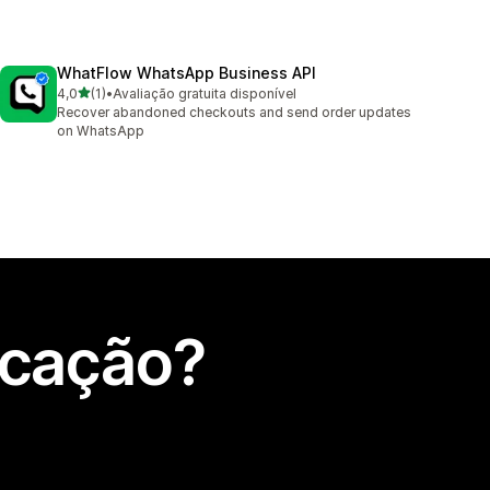
WhatFlow WhatsApp Business API
de 5 estrelas
4,0
(1)
•
Avaliação gratuita disponível
1 total de avaliações
Recover abandoned checkouts and send order updates
on WhatsApp
icação?