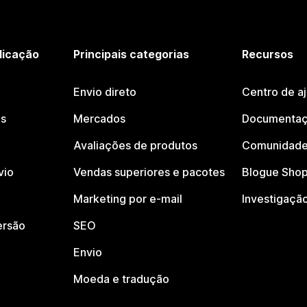
licação
Principais categorias
Recursos
Envio direto
Centro de a
os
Mercados
Documentaç
Avaliações de produtos
Comunidade
vio
Vendas superiores e pacotes
Blogue Shop
Marketing por e-mail
Investigaçã
ersão
SEO
Envio
Moeda e tradução