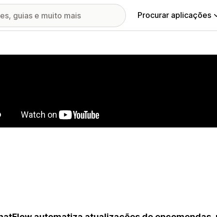
Procurar aplicações
ia de imagens em destaque
atFlow automatiza atualizações de encomendas, 