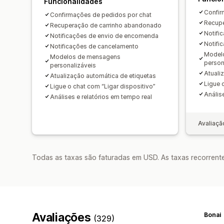
Funcionalidades
Confir
Confirmações de pedidos por chat
Recupe
Recuperação de carrinho abandonado
Notifi
Notificações de envio de encomenda
Notifi
Notificações de cancelamento
Model
Modelos de mensagens
person
personalizáveis
Atuali
Atualização automática de etiquetas
Ligue 
Ligue o chat com “Ligar dispositivo”
Anális
Análises e relatórios em tempo real
Avaliaçã
Todas as taxas são faturadas em USD. As taxas recorrente
Avaliações
Bonai
(329)