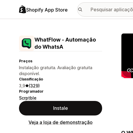
Shopify App Store
Galer
WhatFlow ‑ Automação
do WhatsA
Preços
Instalação gratuita. Avaliação gratuita
disponível.
Classificação
3,9
(329)
Programador
Scrptble
Instale
Veja a loja de demonstração
O Wh