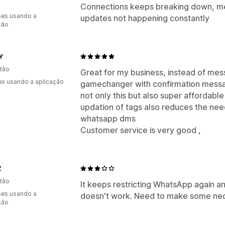
Connections keeps breaking down, me
es usando a
updates not happening constantly
ção
Y
tão
Great for my business, instead of messa
s usando a aplicação
gamechanger with confirmation message
not only this but also super affordabl
updation of tags also reduces the ne
whatsapp dms
Customer service is very good ,
Z
tão
It keeps restricting WhatsApp again 
es usando a
doesn't work. Need to make some ne
ção