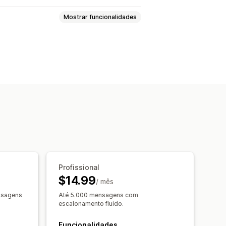
Mostrar funcionalidades
 tempo real
Multilingue
o de COD
Descontos
FAQ
utos
Respostas rápidas
io
Atualizações de encomendas
Profissional
Janela de conversa
$14.99
/ mês
 de boas-vindas
ensagens
Até 5.000 mensagens com
ribuição de conversa
escalonamento fluido.
e
Funcionalidades