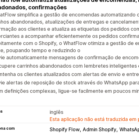
ndonados, confirmações
atFlow simplifica a gestão de encomendas automatizando 
nhos abandonados, atualizações de entregas e cancelament
rmação aos clientes e atualiza as etiquetas dos pedidos c
rciantes a acompanhar eficientemente os pedidos confirma
eitamente com o Shopify, o WhatFlow otimiza a gestão de 
nte, poupando tempo e reduzindo o
vie automaticamente mensagens de confirmação de encomen
cupere carrinhos abandonados com lembretes inteligentes
tenha os clientes atualizados com alertas de envio e entr
ie alertas de reposição de stock através do WhatsApp para
 definições complexas, ligue-se facilmente em poucos minu
as
inglês
Esta aplicação não está traduzida em
ona com
Shopify Flow
Admin Shopify
WhatsA