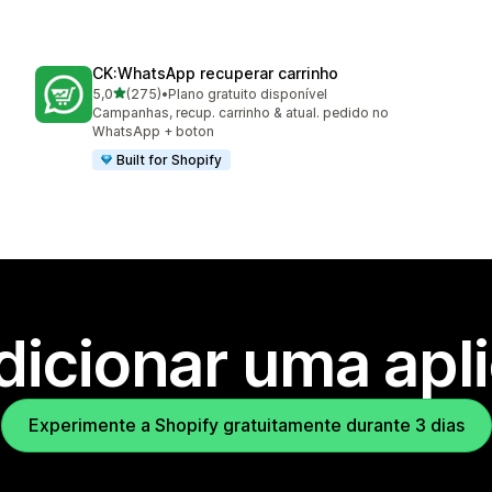
CK:WhatsApp recuperar carrinho
de 5 estrelas
5,0
(275)
•
Plano gratuito disponível
275 total de avaliações
Campanhas, recup. carrinho & atual. pedido no
WhatsApp + boton
Built for Shopify
dicionar uma apl
Experimente a Shopify gratuitamente durante 3 dias