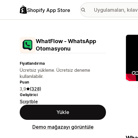
Shopify App Store
Öne ç
WhatFlow ‑ WhatsApp
Otomasyonu
Fiyatlandırma
Ücretsiz yükleme. Ücretsiz deneme
kullanılabilir.
Puan
3,9
(328)
Geliştirici
Scrptble
Yükle
Demo mağazayı görüntüle
What