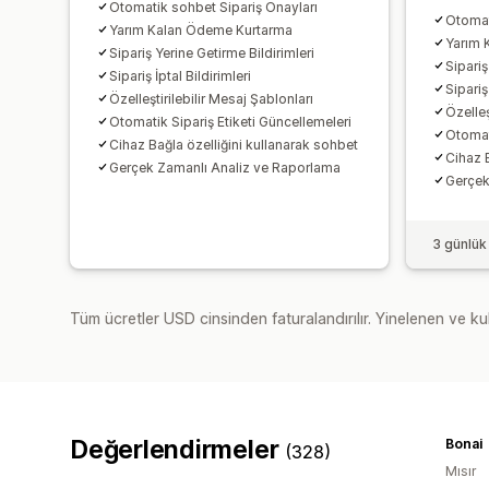
Otomatik sohbet Sipariş Onayları
Otomat
Yarım Kalan Ödeme Kurtarma
Yarım 
Sipariş Yerine Getirme Bildirimleri
Sipariş
Sipariş İptal Bildirimleri
Sipariş 
Özelleştirilebilir Mesaj Şablonları
Özelleş
Otomatik Sipariş Etiketi Güncellemeleri
Otomati
Cihaz Bağla özelliğini kullanarak sohbet
Cihaz B
Gerçek Zamanlı Analiz ve Raporlama
Gerçek
3 günlük
Tüm ücretler USD cinsinden faturalandırılır. Yinelenen ve kul
Değerlendirmeler
Bonai
(328)
Mısır