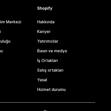
Shopify
dım Merkezi
Hakkında
i
Kariyer
luluğu
Yatırımcılar
gu
Basın ve medya
İş Ortakları
Satış ortakları
Yasal
Hizmet durumu