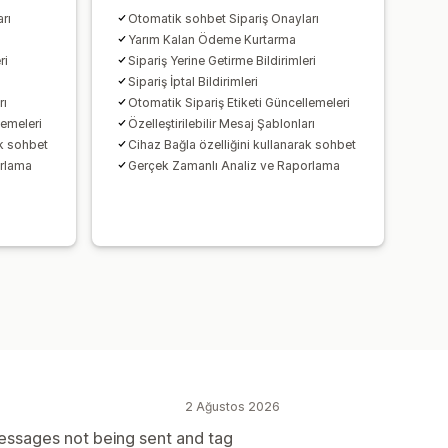
rı
Otomatik sohbet Sipariş Onayları
Yarım Kalan Ödeme Kurtarma
ri
Sipariş Yerine Getirme Bildirimleri
Sipariş İptal Bildirimleri
rı
Otomatik Sipariş Etiketi Güncellemeleri
lemeleri
Özelleştirilebilir Mesaj Şablonları
ak sohbet
Cihaz Bağla özelliğini kullanarak sohbet
orlama
Gerçek Zamanlı Analiz ve Raporlama
2 Ağustos 2026
ssages not being sent and tag