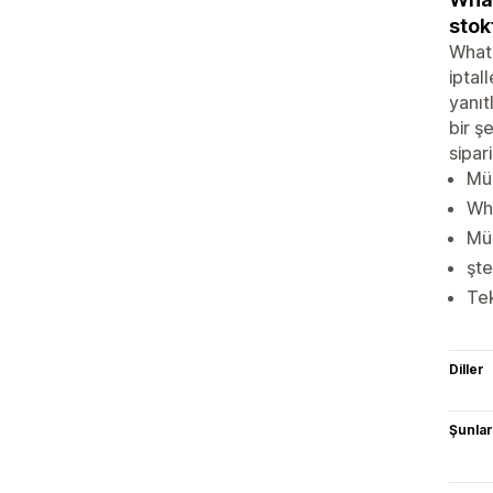
stok
WhatF
iptal
yanıt
bir ş
sipar
Müş
Wha
Müş
şte
Tek
Diller
Şunlarl