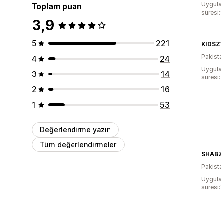
Uygula
Toplam puan
süresi
3,9
5
221
KIDSZ
Pakist
4
24
Uygula
3
14
süresi
2
16
1
53
Değerlendirme yazın
Tüm değerlendirmeler
SHAB
Pakist
Uygula
süresi