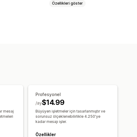
Özellikleri göster
t
Çoklu dil
Anlık bildirimler
laması
İndirimler
SSS
Karşılama
irme talepleri
Kargo uyarıları
Yukarı satış
lar
Sohbet penceresi
rı
Sohbet düğmeleri
Etiketleme
Profesyonel
 avatarı
$14.99
/ay
ar mesaj
Büyüyen işletmeler için tasarlanmıştır ve
etmeleri
sorunsuz ölçeklenebilirlikle 4.250'ye
kadar mesajı işler.
Özellikler