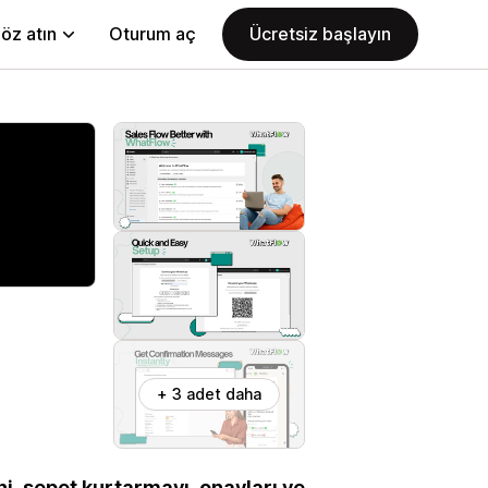
öz atın
Oturum aç
Ücretsiz başlayın
+ 3 adet daha
, sepet kurtarmayı, onayları ve