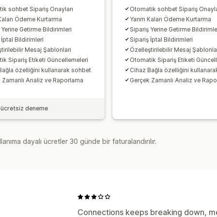
ik sohbet Sipariş Onayları
Otomatik sohbet Sipariş Onayla
Kalan Ödeme Kurtarma
Yarım Kalan Ödeme Kurtarma
 Yerine Getirme Bildirimleri
Sipariş Yerine Getirme Bildirimle
İptal Bildirimleri
Sipariş İptal Bildirimleri
tirilebilir Mesaj Şablonları
Özelleştirilebilir Mesaj Şablonla
k Sipariş Etiketi Güncellemeleri
Otomatik Sipariş Etiketi Güncel
ağla özelliğini kullanarak sohbet
Cihaz Bağla özelliğini kullanar
 Zamanlı Analiz ve Raporlama
Gerçek Zamanlı Analiz ve Rap
 ücretsiz deneme
lanıma dayalı ücretler 30 günde bir faturalandırılır.
Connections keeps breaking down, me