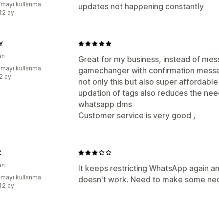
mayı kullanma
updates not happening constantly
:12 ay
Y
an
Great for my business, instead of messa
mayı kullanma
gamechanger with confirmation message
:2 ay
not only this but also super affordabl
updation of tags also reduces the ne
whatsapp dms
Customer service is very good ,
Z
an
It keeps restricting WhatsApp again 
mayı kullanma
doesn't work. Need to make some ne
:12 ay