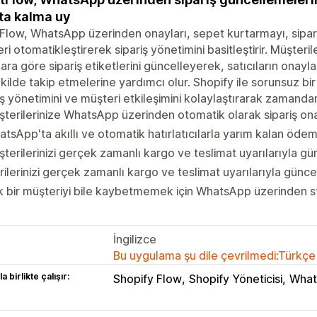
ta kalma uy
low, WhatsApp üzerinden onayları, sepet kurtarmayı, sipari
leri otomatikleştirerek sipariş yönetimini basitleştirir. Müşter
lara göre sipariş etiketlerini güncelleyerek, satıcıların onaylan
ekilde takip etmelerine yardımcı olur. Shopify ile sorunsuz b
iş yönetimini ve müşteri etkileşimini kolaylaştırarak zamand
terilerinize WhatsApp üzerinden otomatik olarak sipariş on
tsApp'ta akıllı ve otomatik hatırlatıcılarla yarım kalan ödeme
terilerinizi gerçek zamanlı kargo ve teslimat uyarılarıyla gü
rilerinizi gerçek zamanlı kargo ve teslimat uyarılarıyla günce
 bir müşteriyi bile kaybetmemek için WhatsApp üzerinden st
İngilizce
Bu uygulama şu dile çevrilmedi:Türkçe
a birlikte çalışır:
Shopify Flow
Shopify Yöneticisi
What