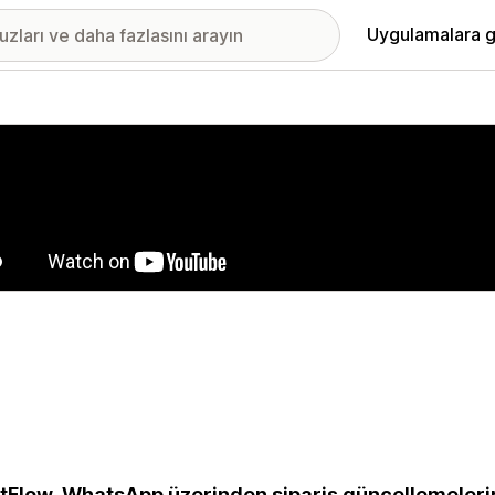
Uygulamalara g
ıkan görsel galerisi
Flow, WhatsApp üzerinden sipariş güncellemelerini