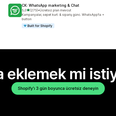
CK: WhatsApp marketing & Chat
5 yıldız üzerinden
5,0
(275)
•
Ücretsiz plan mevcut
toplam 275 değerlendirme
Kampanyalar, sepet kurt. & sipariş günc. WhatsApp’ta +
button
Built for Shopify
 eklemek mi isti
Shopify'ı 3 gün boyunca ücretsiz deneyin