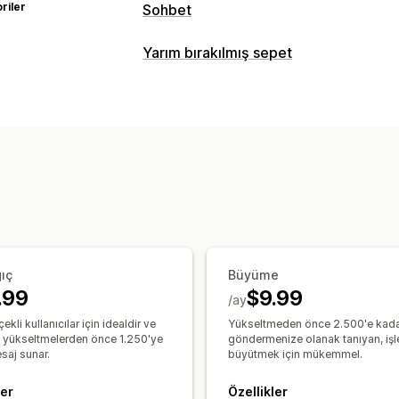
riler
Sohbet
Gerçek zamanlı mesajlaşma
Yarım bırakılmış sepet
Yapay zeka sohbet botu
Canlı sohbe
Otomatik yanıtlar
Sepet kurtarma
Kapıda ödeme doğru
Ürün önerileri
Hızlı yanıtlar
Değerlend
Sipariş güncellemeleri
Çapraz satış
Özelleştirme
Renk ve yazı tipi
Emojiler ve çıkartma
Çalışma saatleri
Hoş geldiniz mesajla
ıç
Büyüme
Sohbet ataması
Sohbet akışları
Aracı
.99
$9.99
/ay
ekli kullanıcılar için idealdir ve
Yükseltmeden önce 2.500'e kad
 yükseltmelerden önce 1.250'ye
göndermenize olanak tanıyan, işl
saj sunar.
büyütmek için mükemmel.
ler
Özellikler