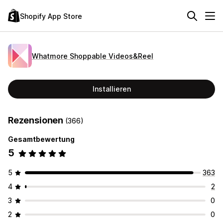
Shopify App Store
Whatmore Shoppable Videos&Reel
Installieren
Rezensionen
(366)
Gesamtbewertung
5
5
363
4
2
3
0
2
0