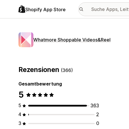
Shopify App Store
Whatmore Shoppable Videos&Reel
Rezensionen
(366)
Gesamtbewertung
5
5
363
4
2
3
0