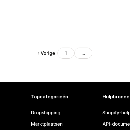
Vorige
1
…
Topcategorieën
Hulpbronne
Dropshipping
Shopify-hel
n
Marktplaatsen
API-docume