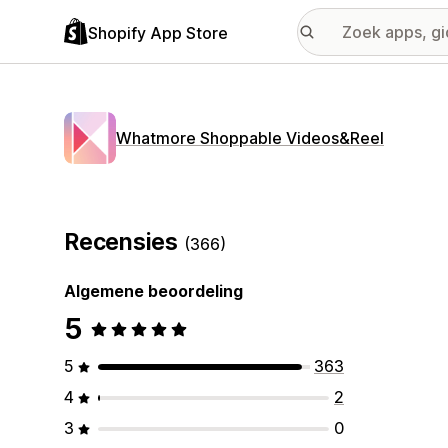
Shopify App Store
Whatmore Shoppable Videos&Reel
Recensies
(366)
Algemene beoordeling
5
5
363
4
2
3
0