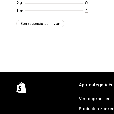
2
0
1
1
Een recensie schrijven
App-categorieën
Verkoopkanalen
Producten zoeke