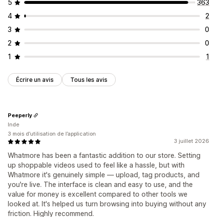
5
363
4
2
3
0
2
0
1
1
Écrire un avis
Tous les avis
Peeperly
Inde
3 mois d’utilisation de l’application
3 juillet 2026
Whatmore has been a fantastic addition to our store. Setting
up shoppable videos used to feel like a hassle, but with
Whatmore it's genuinely simple — upload, tag products, and
you're live. The interface is clean and easy to use, and the
value for money is excellent compared to other tools we
looked at. It's helped us turn browsing into buying without any
friction. Highly recommend.