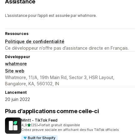
Assistance
L’assistance pour l’appli est assurée par whatmore.
Ressources
Politique de confidentialité
Ce développeur n’offre pas d’assistance directe en Français.
Développeur
whatmore
Site web
Whatmore, 11/A, 19th Main Rd, Sector 3, HSR Layout,
Bangalore, KA, 560102, IN
Lancement
20 juin 2022
Plus d’applications comme celle-ci
Mintt ‑ TikTok Feed
étoile(s) sur 5
4,9
(25)
•
Forfait gratuit disponible
25 avis au total
Créez preuve sociale en affichant des flux TikTok officiels
Built for Shopify