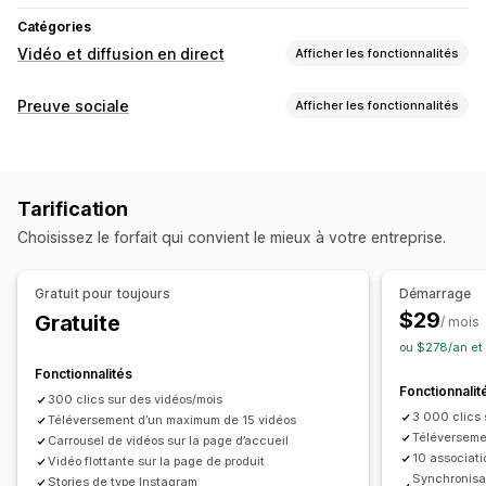
Catégories
Vidéo et diffusion en direct
Afficher les fonctionnalités
Gestion des vidéos
Preuve sociale
Afficher les fonctionnalités
Vidéos achetables
Lecture automatique
Ajout au panier
Types de contenus
Vidéo interactive
Processus de paiement
CGU
CGU
Photos
Vidéos
Reels
Avis
Partage social
Multicanal
Analyses de données
Tarification
Options d’affichage
Personnalisation
Choisissez le forfait qui convient le mieux à votre entreprise.
Vues du produit
Nombre de ventes
Achats récents
Modèles de vidéo
Importation de vidéos
Produits aimés
Multilingue
Flux achetables
Arrière-plan vidéo
Lecteur vidéo
URL personnalisée
Gratuit pour toujours
Démarrage
Mises en page personnalisées
Widget vidéo
Vidéos intégrées
Pop-ups
Carrousels
$29
Gratuite
/ mois
Liens vers les médias sociaux
Optimisation pour le format mobile
ou $278/an et
Fonctionnalités
Analyses de données
Fonctionnalit
300 clics sur des vidéos/mois
Suivi de l’engagement
Suivi des conversions
3 000 clics 
Téléversement d’un maximum de 15 vidéos
Téléverseme
Carrousel de vidéos sur la page d’accueil
10 associati
Vidéo flottante sur la page de produit
Synchronisa
Stories de type Instagram