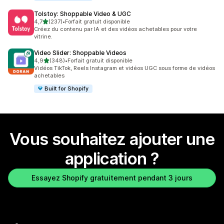
Tolstoy: Shoppable Video & UGC
étoile(s) sur 5
4,7
(237)
•
Forfait gratuit disponible
237 avis au total
Créez du contenu par IA et des vidéos achetables pour votre
vitrine.
Video Slider: Shoppable Videos
étoile(s) sur 5
4,9
(348)
•
Forfait gratuit disponible
348 avis au total
Vidéos TikTok, Reels Instagram et vidéos UGC sous forme de vidéos
achetables
Built for Shopify
Vous souhaitez ajouter une
application ?
Essayez Shopify gratuitement pendant 3 jours