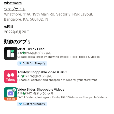
whatmore
ウェブサイト
Whatmore, 11/A, 19th Main Rd, Sector 3, HSR Layout,
Bangalore, KA, 560102, IN
公開日
2022年6月20日
類似のアプリ
Mintt TikTok Feed
5つ星中
4.9
(25)
•
無料プランあり
合計レビュー数：25件
Create social proof by showing official TikTok feeds & videos.
Built for Shopify
Tolstoy: Shoppable Video & UGC
5つ星中
4.7
(237)
•
無料プランあり
合計レビュー数：237件
Create AI content and shoppable videos for your storefront.
Video Slider: Shoppable Videos
5つ星中
4.9
(347)
•
無料プランあり
合計レビュー数：347件
TikTok Videos, Instagram Reels, UGC Videos as Shoppable Videos
Built for Shopify