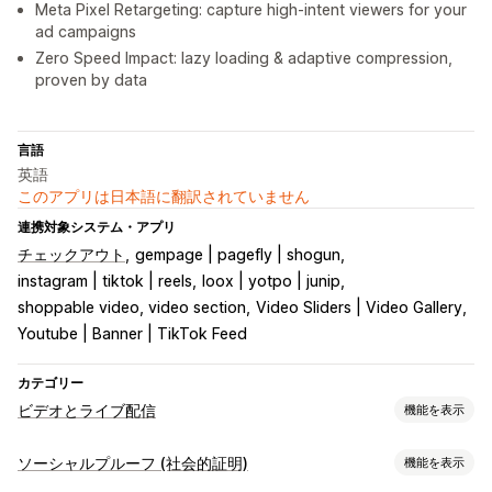
Meta Pixel Retargeting: capture high-intent viewers for your
ad campaigns
Zero Speed Impact: lazy loading & adaptive compression,
proven by data
言語
英語
このアプリは日本語に翻訳されていません
連携対象システム・アプリ
チェックアウト
gempage | pagefly | shogun
instagram | tiktok | reels
loox | yotpo | junip
shoppable video, video section
Video Sliders | Video Gallery
Youtube | Banner | TikTok Feed
カテゴリー
ビデオとライブ配信
機能を表示
動画管理
ソーシャルプルーフ (社会的証明)
機能を表示
購入可能な動画
自動再生
カートに追加
インタラクティブ動画