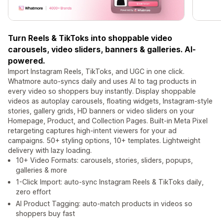
Turn Reels & TikToks into shoppable video
carousels, video sliders, banners & galleries. AI-
powered.
Import Instagram Reels, TikToks, and UGC in one click.
Whatmore auto-syncs daily and uses AI to tag products in
every video so shoppers buy instantly. Display shoppable
videos as autoplay carousels, floating widgets, Instagram-style
stories, gallery grids, HD banners or video sliders on your
Homepage, Product, and Collection Pages. Built-in Meta Pixel
retargeting captures high-intent viewers for your ad
campaigns. 50+ styling options, 10+ templates. Lightweight
delivery with lazy loading.
10+ Video Formats: carousels, stories, sliders, popups,
galleries & more
1-Click Import: auto-sync Instagram Reels & TikToks daily,
zero effort
AI Product Tagging: auto-match products in videos so
shoppers buy fast