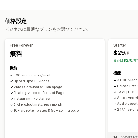
コンテンツタイプ
チェックアウト
UGC
ソーシャルメディアでの共有
UGC
写真
動画
リール
レビュー
マルチチャネル
分析
価格設定
表示オプション
カスタマイズ
ビジネスに最適なプランをお選びください。
商品閲覧回数
販売件数
最近の購入数
お気に入り商品
動画テンプレート
動画のインポート
動画の背景
複数言語
商品を購入可能なフィード
カスタムレイアウト
動画プレイヤー
カスタムURL
動画ウィジェット
Free Forever
Starter
SNSリンク
埋め込み式動画
ポップアップ
カルーセル
モバイル対応
$29
無料
/月
または$278/
分析
機能
エンゲージメント追跡
コンバージョントラッキング
機能
300 video clicks/month
3,000 video
Upload upto 15 videos
Upload upto
Video Carousel on Homepage
10 AI produ
Floating video on Product Page
Auto-sync vi
Instagram-like stories
Add videos t
5 AI product matches / month
24/7 live ch
10+ video templates & 50+ styling option
14日間の無料