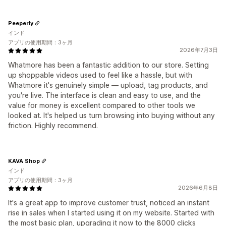
Peeperly
インド
アプリの使用期間：3ヶ月
2026年7月3日
Whatmore has been a fantastic addition to our store. Setting
up shoppable videos used to feel like a hassle, but with
Whatmore it's genuinely simple — upload, tag products, and
you're live. The interface is clean and easy to use, and the
value for money is excellent compared to other tools we
looked at. It's helped us turn browsing into buying without any
friction. Highly recommend.
KAVA Shop
インド
アプリの使用期間：3ヶ月
2026年6月8日
It's a great app to improve customer trust, noticed an instant
rise in sales when I started using it on my website. Started with
the most basic plan, upgrading it now to the 8000 clicks