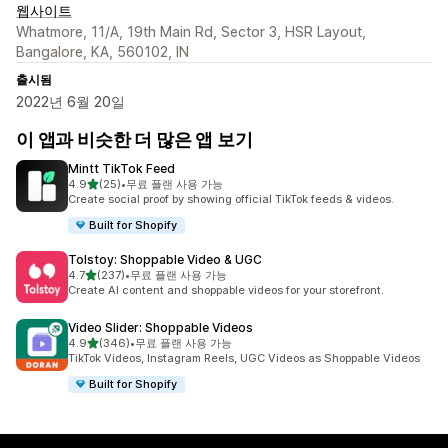
웹사이트
Whatmore, 11/A, 19th Main Rd, Sector 3, HSR Layout,
Bangalore, KA, 560102, IN
출시됨
2022년 6월 20일
이 앱과 비슷한 더 많은 앱 보기
Mintt TikTok Feed
별 5개 중
4.9
(25)
•
무료 플랜 사용 가능
총 리뷰 25개
Create social proof by showing official TikTok feeds & videos.
Built for Shopify
Tolstoy: Shoppable Video & UGC
별 5개 중
4.7
(237)
•
무료 플랜 사용 가능
총 리뷰 237개
Create AI content and shoppable videos for your storefront.
Video Slider: Shoppable Videos
별 5개 중
4.9
(346)
•
무료 플랜 사용 가능
총 리뷰 346개
TikTok Videos, Instagram Reels, UGC Videos as Shoppable Videos
Built for Shopify