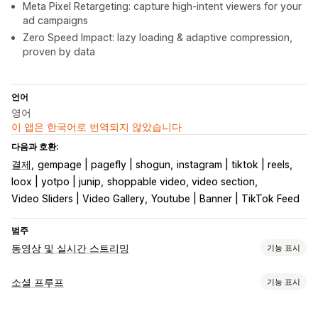
Meta Pixel Retargeting: capture high-intent viewers for your
ad campaigns
Zero Speed Impact: lazy loading & adaptive compression,
proven by data
언어
영어
이 앱은 한국어로 번역되지 않았습니다
다음과 호환:
결제
gempage | pagefly | shogun
instagram | tiktok | reels
loox | yotpo | junip
shoppable video, video section
Video Sliders | Video Gallery
Youtube | Banner | TikTok Feed
범주
동영상 및 실시간 스트리밍
기능 표시
동영상 관리
소셜 프루프
기능 표시
쇼핑 가능한 동영상
자동 실행
카트에 추가
대화형 동영상
결제
콘텐츠 유형
UGC
소셜 공유
멀티채널
분석