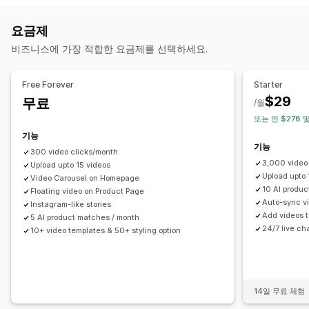
UGC
사진
동영상
릴스
리뷰
맞춤 설정
요금제
표시 옵션
동영상 템플릿
동영상 가져오기
동영상 배경
동영상 플레이어
비즈니스에 가장 적합한 요금제를 선택하세요.
제품 보기
판매 수
최근 구매
좋아요를 받은 제품
여러 언어
사용자 지정 URL
동영상 위젯
임베디드 동영상
팝업
캐러셀
쇼핑 가능한 피드
사용자 지정 레이아웃
소셜 링크
모바일 반응형
Free Forever
Starter
$29
무료
분석
/월
또는 연 $278 
참여 추적
전환 추적
기능
기능
300 video clicks/month
3,000 video
Upload upto 15 videos
Upload upto
Video Carousel on Homepage
10 AI produ
Floating video on Product Page
Auto-sync vi
Instagram-like stories
Add videos t
5 AI product matches / month
24/7 live ch
10+ video templates & 50+ styling option
14일 무료 체험