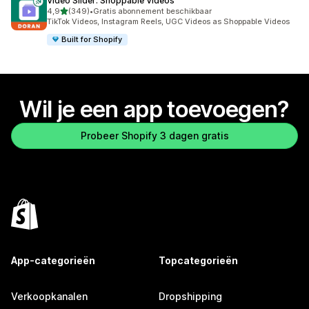
Video Slider: Shoppable Videos
van 5 sterren
4,9
(349)
•
Gratis abonnement beschikbaar
349 recensies in totaal
TikTok Videos, Instagram Reels, UGC Videos as Shoppable Videos
Built for Shopify
Wil je een app toevoegen?
Probeer Shopify 3 dagen gratis
App-categorieën
Topcategorieën
Verkoopkanalen
Dropshipping