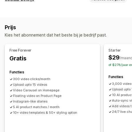
Shoppable video's
Automatisch afspelen
Contenttypes
Aan winkelwagen toevoegen
Interactieve video
Checkout
UGC
Foto's
Video's
Reels
Recensies
UGC
Delen via social media
Meerdere kanalen
Analytics
Prijs
Weergaveopties
Aanpassing
Kies het abonnement dat het beste bij je bedrijf past.
Productweergaven
Aantal verkopen
Recente aankopen
Videotemplates
Video importeren
Achtergrond video
Gelikete producten
Meerdere talen
Shoppable feeds
Videospeler
Aangepaste URL
Videowidget
Free Forever
Starter
Aangepaste opmaak
Social links
Ingesloten video's
Pop-ups
Carrousels
Mobiel responsief
$29
Gratis
/maan
of $278/jaar 
Analytics
Functies
Betrokkenheid volgen
Conversietracking
Functies
300 video clicks/month
3,000 video
Upload upto 15 videos
Upload upto
Video Carousel on Homepage
10 AI produ
Floating video on Product Page
Auto-sync vi
Instagram-like stories
Add videos t
5 AI product matches / month
24/7 live ch
10+ video templates & 50+ styling option