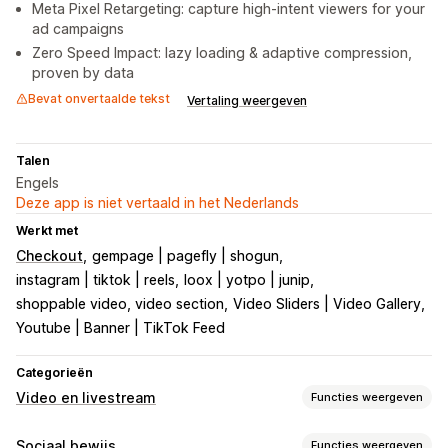
Meta Pixel Retargeting: capture high-intent viewers for your
ad campaigns
Zero Speed Impact: lazy loading & adaptive compression,
proven by data
Bevat onvertaalde tekst
Vertaling weergeven
Talen
Engels
Deze app is niet vertaald in het Nederlands
Werkt met
Checkout
gempage | pagefly | shogun
instagram | tiktok | reels
loox | yotpo | junip
shoppable video, video section
Video Sliders | Video Gallery
Youtube | Banner | TikTok Feed
Categorieën
Video en livestream
Functies weergeven
Videobeheer
Sociaal bewijs
Functies weergeven