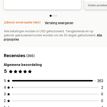
Gratis proefp
Bevat onvertaalde tekst
Vertaling weergeven
Alle betalingen worden in USD gefactureerd. Terugkerende en op
gebruik gebaseerde kosten worden om de 30 dagen gefactureerd.
Alle
prijsopties
Recensies
(366)
Algemene beoordeling
5
5
363
4
2
3
0
2
0