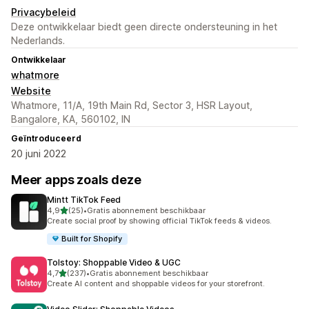
Privacybeleid
Deze ontwikkelaar biedt geen directe ondersteuning in het
Nederlands.
Ontwikkelaar
whatmore
Website
Whatmore, 11/A, 19th Main Rd, Sector 3, HSR Layout,
Bangalore, KA, 560102, IN
Geïntroduceerd
20 juni 2022
Meer apps zoals deze
Mintt TikTok Feed
van 5 sterren
4,9
(25)
•
Gratis abonnement beschikbaar
25 recensies in totaal
Create social proof by showing official TikTok feeds & videos.
Built for Shopify
Tolstoy: Shoppable Video & UGC
van 5 sterren
4,7
(237)
•
Gratis abonnement beschikbaar
237 recensies in totaal
Create AI content and shoppable videos for your storefront.