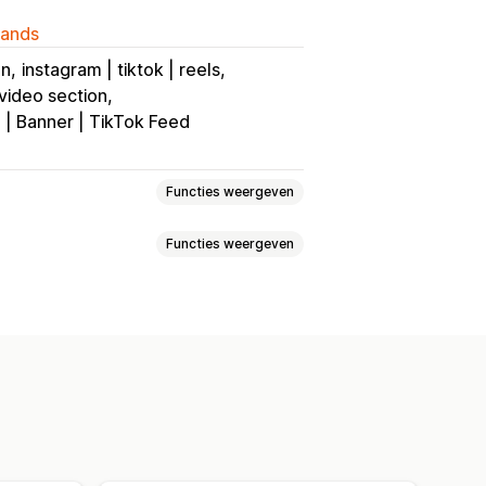
lands
un
instagram | tiktok | reels
video section
 | Banner | TikTok Feed
Functies weergeven
Functies weergeven
elen
Aan winkelwagen toevoegen
elen via social media
es
Recente aankopen
chtergrond video
Videospeler
Shoppable feeds
loten video's
Pop-ups
Carrousels