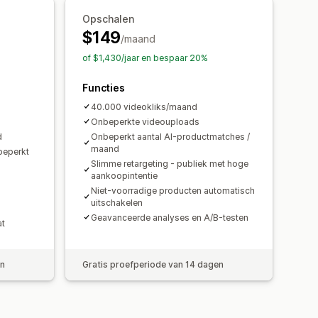
Opschalen
king
$149
/maand
of $1,430/jaar en bespaar 20%
Functies
40.000 videokliks/maand
Onbeperkte videouploads
d
Onbeperkt aantal AI-productmatches /
maand
beperkt
Slimme retargeting - publiek met hoge
aankoopintentie
Niet-voorradige producten automatisch
uitschakelen
Geavanceerde analyses en A/B-testen
at
en
Gratis proefperiode van 14 dagen