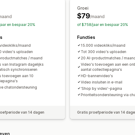
Analytics
Groei
Betrokkenheid volgen
Conversietrac
$79
maand
/maand
jaar en bespaar 20%
of $758/jaar en bespaar 20%
es
Functies
videokliks/maand
15.000 videokliks/maand
0 video's uploaden
Tot 300 video's uploaden
productmatches / maand
20 AI-productmatches / maan
s van Instagram dagelijks
Video's toevoegen aan een on
tisch synchroniseren
aantal collectiepagina's
s toevoegen aan 10
HD-bannervideo's
tiepagina's
Video insluiten in e-mail
ive chatondersteuning
'Shop by video'-pagina
Prioriteitsondersteuning via ch
roefperiode van 14 dagen
Gratis proefperiode van 14 dag
geven