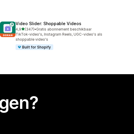
Video Slider: Shoppable Videos
van 5 sterren
4,9
(347)
•
Gratis abonnement beschikbaar
347 recensies in totaal
TikTok-video's, Instagram Reels, UGC-video's als
shoppable video's
Built for Shopify
egen?