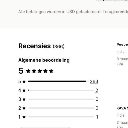
Alle betalingen worden in USD gefactureerd. Terugkeren
Recensies
Peepe
(366)
India
3 maan
Algemene beoordeling
app
5
5
363
4
2
3
0
2
0
KAVA 
India
1
1
3 maan
app