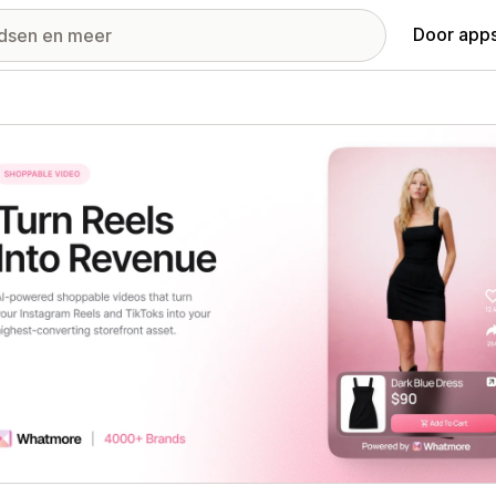
Door apps
ij met uitgelichte afbeeldingen