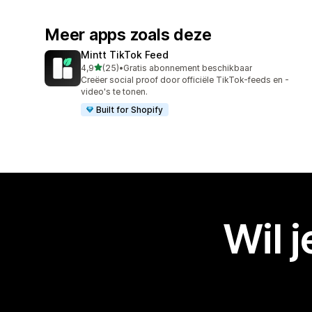
Meer apps zoals deze
Mintt TikTok Feed
van 5 sterren
4,9
(25)
•
Gratis abonnement beschikbaar
25 recensies in totaal
Creëer social proof door officiële TikTok-feeds en -
video's te tonen.
Built for Shopify
Wil 