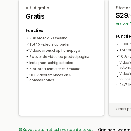
Altijd gratis
Starter
$29
Gratis
/
of $278/
Functies
Functi
300 videokliks/maand
3.000 
Tot 15 video's uploaden
Tot 10
Videocarrousel op homepage
10 AI-
Zwevende video op productpagina
Video'
Instagram-achtige stories
automa
5 AI-productmatches / maand
Video'
10+ videotemplates en 50+
collec
opmaakopties
24/7 l
Gratis p
Bevat automatisch vertaalde tekst
Origineel weer