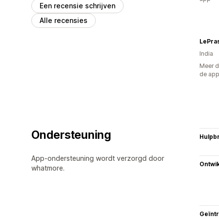
Een recensie schrijven
Alle recensies
LePra
India
Meer d
de ap
Ondersteuning
Hulpb
App-ondersteuning wordt verzorgd door
Ontwik
whatmore.
Geïnt