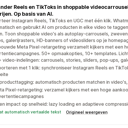
nder Reels en TikToks in shoppable videocarrousel
rijen. Op basis van AI.
teer Instagram Reels, TikToks en UGC met één klik. Whatm
atisch en gebruikt AI om producten in elke video te tagge
. Toon shoppable video's als autoplay-carrousels, zweven
es, galerijrasters, HD-banners of videosliders op je homepag
ouwde Meta Pixel-retargeting verzamelt kijkers met een h
tentiecampagnes. 50+ opmaakopties, 10+ templates. Lichtg
 video-indelingen: carrousels, stories, sliders, pop-ups, ga
orteren met 1 klik: synchroniseer Instagram Reels en TikTo
eite
producttagging: automatisch producten matchen in video's
a Pixel-retargeting: verzamel kijkers met een hoge aankoo
vertentiecampagnes
n impact op snelheid: lazy loading en adaptieve compress
at automatisch vertaalde tekst
Origineel weergeven