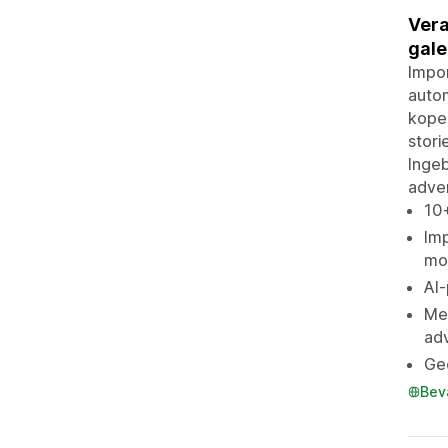
Vera
gale
Impor
autom
kopen
stori
Ingeb
adver
10+
Imp
mo
AI-
Met
ad
Gee
Bev