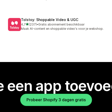
Tolstoy: Shoppable Video & UGC
van 5 sterren
4,7
(237)
•
Gratis abonnement beschikbaar
237 recensies in totaal
Maak AI-content en shoppable video's voor je webshop.
je een app toevo
Probeer Shopify 3 dagen gratis