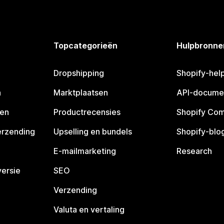
Topcategorieën
Hulpbronne
Dropshipping
Shopify-hel
n
Marktplaatsen
API-docume
pen
Productrecensies
Shopify Co
erzending
Upselling en bundels
Shopify-blo
E-mailmarketing
Research
ersie
SEO
Verzending
Valuta en vertaling