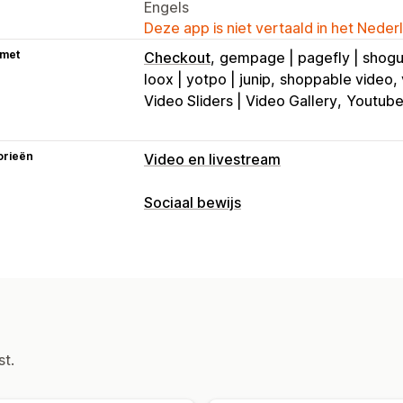
Engels
Deze app is niet vertaald in het Neder
 met
Checkout
gempage | pagefly | shog
loox | yotpo | junip
shoppable video, 
Video Sliders | Video Gallery
Youtube
orieën
Video en livestream
Videobeheer
Sociaal bewijs
Shoppable video's
Automatisch afsp
Contenttypes
Interactieve video
Checkout
UGC
D
UGC
Foto's
Video's
Reels
Recensi
Meerdere kanalen
Analytics
Weergaveopties
Aanpassing
Productweergaven
Aantal verkopen
Videotemplates
Video importeren
A
Gelikete producten
Meerdere talen
st.
Aangepaste URL
Videowidget
Inges
Aangepaste opmaak
Social links
Mobiel responsief