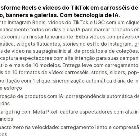
sforme Reels e vídeos do TikTok em carrosséis de 
o, banners e galerias. Com tecnologia de IA.
rte Instagram Reels, vídeos do TikTok e UGC com um cliqu
aticamente todos os dias e usa IA para marcar produtos e
ntes comprem instantaneamente. Exiba vídeos compráveis 
ática, widgets flutuantes, stories no estilo do Instagram, 
rs de vídeo na sua página inicial, de produtos e de coleçõe
 captura espectadores com alta intenção para suas campan
tilo e mais de 10 modelos. Entrega leve com carregamento 
s de 10 formatos de vídeo: carrosséis, stories, sliders, pop
ortação com 1 clique: sincronização automática diária de I
m esforço
rcação de produtos com IA: correspondência automática d
idas
targeting com Meta Pixel: capture espectadores com alta 
úncios
pacto zero na velocidade: carregamento lento e compress
dos