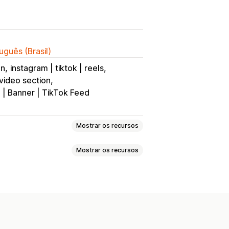
uguês (Brasil)
un
instagram | tiktok | reels
video section
 | Banner | TikTok Feed
Mostrar os recursos
Mostrar os recursos
dução automática
o
Checkout
UGC
s
Multicanal
Análises
de vendas
Compras recentes
deo
Plano de fundo dos vídeos