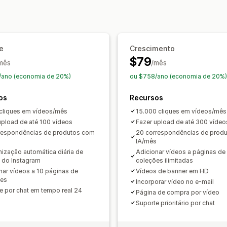
Produtos favoritos
Em vários idiomas
Reprodutor de vídeo
URL personaliz
Layouts automáticos
Links de redes 
Vídeos incorporados
Pop-ups
Carro
Responsividade para dispositivos mó
Análises
te
Crescimento
Acompanhamento de engajamento
A
$79
mês
/mês
/ano (economia de 20%)
ou $758/ano (economia de 20%)
os
Recursos
cliques em vídeos/mês
15.000 cliques em vídeos/mês
upload de até 100 vídeos
Fazer upload de até 300 vídeo
respondências de produtos com
20 correspondências de prod
s
IA/mês
nização automática diária de
Adicionar vídeos a páginas de
 do Instagram
coleções ilimitadas
nar vídeos a 10 páginas de
Vídeos de banner em HD
ões
Incorporar vídeo no e-mail
e por chat em tempo real 24
Página de compra por vídeo
Suporte prioritário por chat