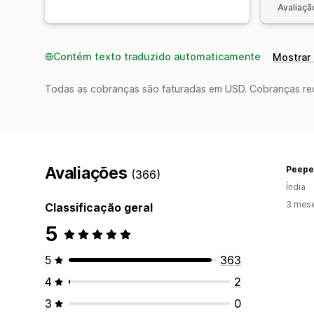
Avaliaçã
Contém texto traduzido automaticamente
Mostrar 
Todas as cobranças são faturadas em USD. Cobranças reco
Avaliações
Peepe
(366)
Índia
3 mes
Classificação geral
5
5
363
4
2
3
0