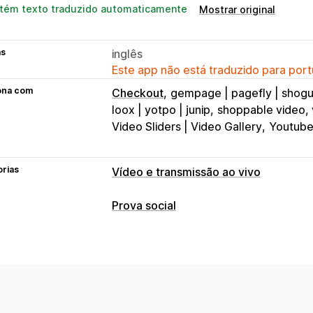
tém texto traduzido automaticamente
Mostrar original
as
inglês
Este app não está traduzido para port
ona com
Checkout
gempage | pagefly | shog
loox | yotpo | junip
shoppable video, 
Video Sliders | Video Gallery
Youtube
orias
Vídeo e transmissão ao vivo
Gestão de vídeos
Prova social
Vídeos com opção de compra
Repro
Tipos de conteúdo
Adicionar ao carrinho
Vídeo interativ
UGC
Fotos
Vídeos
Reels
Avaliaçõe
Compartilhamento em redes sociais
Opções de exibição
Personalização
Visualizações de produto
Contagem 
Modelos de vídeo
Importação de ví