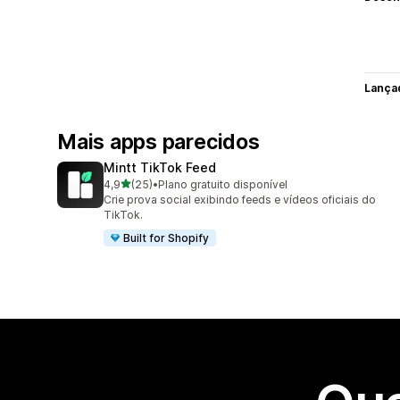
Lança
Mais apps parecidos
Mintt TikTok Feed
de 5 estrelas
4,9
(25)
•
Plano gratuito disponível
25 avaliações ao todo
Crie prova social exibindo feeds e vídeos oficiais do
TikTok.
Built for Shopify