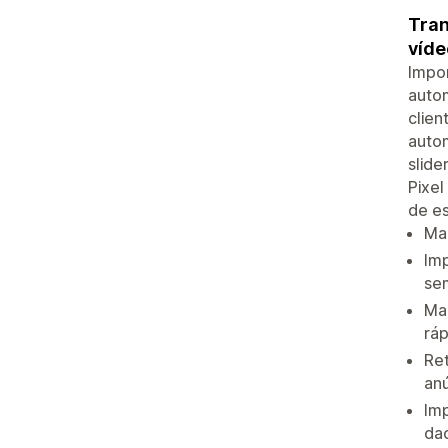
Tran
víde
Impo
autom
clie
autom
slide
Pixel
de es
Mai
Imp
se
Ma
ráp
Re
an
Im
da