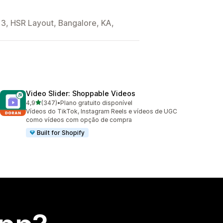
 3, HSR Layout, Bangalore, KA,
Video Slider: Shoppable Videos
de 5 estrelas
4,9
(347)
•
Plano gratuito disponível
347 avaliações ao todo
Vídeos do TikTok, Instagram Reels e vídeos de UGC
como vídeos com opção de compra
Built for Shopify