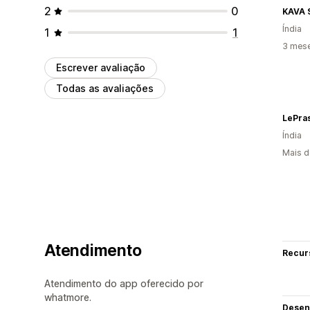
2
0
KAVA 
Índia
1
1
3 mes
Escrever avaliação
Todas as avaliações
LePra
Índia
Mais d
Atendimento
Recur
Atendimento do app oferecido por
whatmore.
Desen