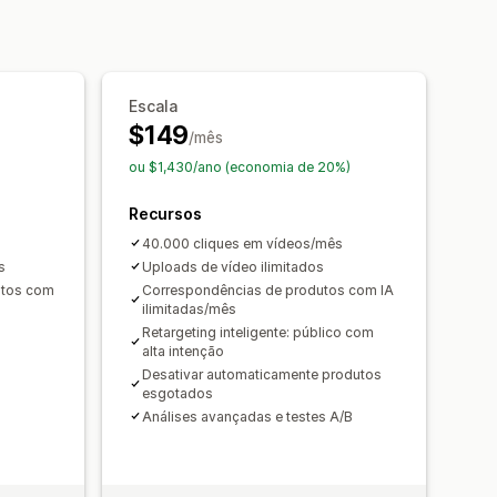
Feeds com opção de compra
ado
Widget de vídeo
sociais
sséis
veis
Escala
companhamento de conversões
$149
/mês
ou $1,430/ano (economia de 20%)
Recursos
40.000 cliques em vídeos/mês
s
Uploads de vídeo ilimitados
utos com
Correspondências de produtos com IA
ilimitadas/mês
Retargeting inteligente: público com
alta intenção
Desativar automaticamente produtos
esgotados
Análises avançadas e testes A/B