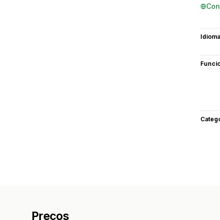
Con
Idiom
Funci
Categ
Preços