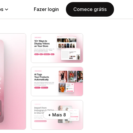
ps
Fazer login
Comece grátis
+ Mais 8