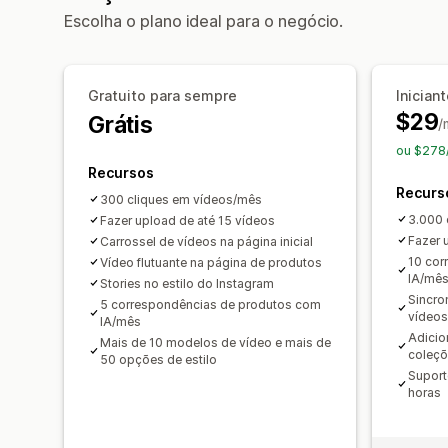
Escolha o plano ideal para o negócio.
Gratuito para sempre
Inician
$29
Grátis
/
ou $278
Recursos
Recurs
300 cliques em vídeos/mês
3.000 
Fazer upload de até 15 vídeos
Fazer 
Carrossel de vídeos na página inicial
10 cor
Vídeo flutuante na página de produtos
IA/mê
Stories no estilo do Instagram
Sincro
5 correspondências de produtos com
vídeos
IA/mês
Adicio
Mais de 10 modelos de vídeo e mais de
coleç
50 opções de estilo
Suport
horas