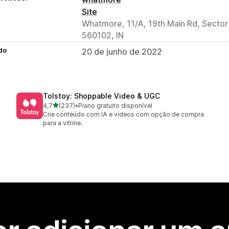
Site
Whatmore, 11/A, 19th Main Rd, Sector
560102, IN
do
20 de junho de 2022
Tolstoy: Shoppable Video & UGC
de 5 estrelas
4,7
(237)
•
Plano gratuito disponível
237 avaliações ao todo
Crie conteúdo com IA e vídeos com opção de compra
para a vitrine.