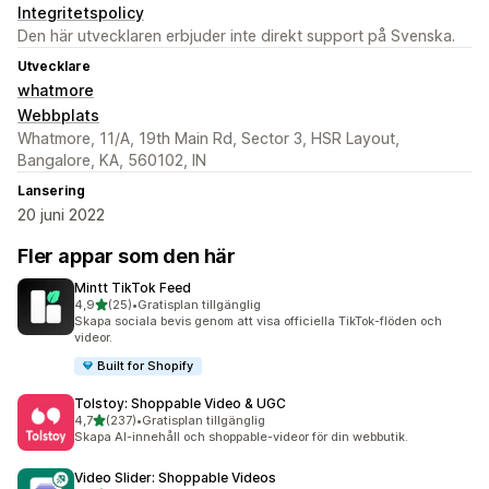
Integritetspolicy
Den här utvecklaren erbjuder inte direkt support på Svenska.
Utvecklare
whatmore
Webbplats
Whatmore, 11/A, 19th Main Rd, Sector 3, HSR Layout,
Bangalore, KA, 560102, IN
Lansering
20 juni 2022
Fler appar som den här
Mintt TikTok Feed
av 5 stjärnor
4,9
(25)
•
Gratisplan tillgänglig
25 recensioner totalt
Skapa sociala bevis genom att visa officiella TikTok-flöden och
videor.
Built for Shopify
Tolstoy: Shoppable Video & UGC
av 5 stjärnor
4,7
(237)
•
Gratisplan tillgänglig
237 recensioner totalt
Skapa AI-innehåll och shoppable-videor för din webbutik.
Video Slider: Shoppable Videos