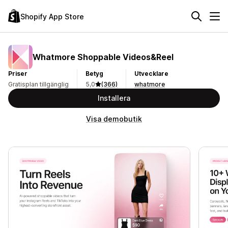
Shopify App Store
Whatmore Shoppable Videos&Reel
Priser
Betyg
Utvecklare
Gratisplan tillgänglig
5,0
(366)
whatmore
Installera
Visa demobutik