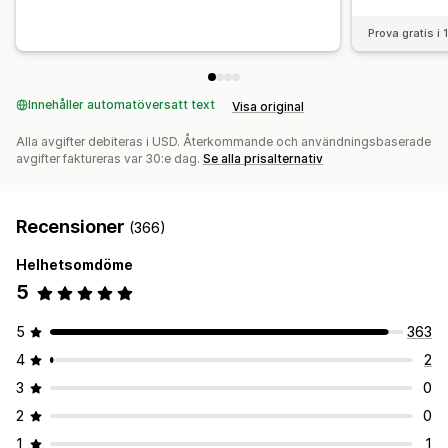
Prova gratis i
Innehåller automatöversatt text
Visa original
Alla avgifter debiteras i USD. Återkommande och användningsbaserade
avgifter faktureras var 30:e dag.
Se alla prisalternativ
Recensioner
(366)
Helhetsomdöme
5
5
363
4
2
3
0
2
0
1
1