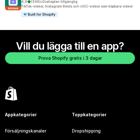
av 5 stjärnor
4,9
(346)
•
Gratisplan tillgänglig
346 recensioner totalt
TikTok-videor, Instagram Reels och UGC-videor som köpbara videor
Built for Shopify
Vill du lägga till en app?
Prova Shopify gratis i 3 dagar
Appkategorier
Toppkategorier
Försäljningskanaler
Dropshipping