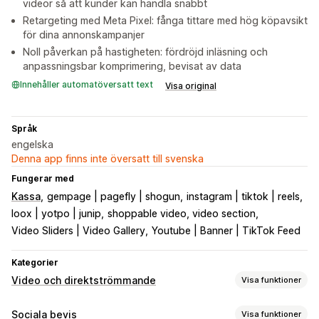
videor så att kunder kan handla snabbt
Retargeting med Meta Pixel: fånga tittare med hög köpavsikt
för dina annonskampanjer
Noll påverkan på hastigheten: fördröjd inläsning och
anpassningsbar komprimering, bevisat av data
Innehåller automatöversatt text
Visa original
Språk
engelska
Denna app finns inte översatt till svenska
Fungerar med
Kassa
gempage | pagefly | shogun
instagram | tiktok | reels
loox | yotpo | junip
shoppable video, video section
Video Sliders | Video Gallery
Youtube | Banner | TikTok Feed
Kategorier
Video och direktströmmande
Visa funktioner
Videohantering
Sociala bevis
Visa funktioner