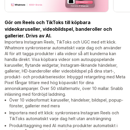
Gör om Reels och TikToks till köpbara
videokaruseller, videobildspel, banderoller och
gallerier. Drivs av AI.
Importera Instagram Reels, TikToks och UGC med ett klick.
Whatmore synkroniserar automatiskt varje dag och använder
AI för att tagga produkter i alla videor så att kunderna kan
handla direkt. Visa köpbara videor som autouppspelande
karuseller, flytande widgetar, Instagram-liknande händelser,
gallerier, HD-banderoller eller videobildspel på dina start-,
produkt- och produktseriesidor. Inbyggd retargeting med Meta
Pixel fångar tittare med hög köpavsikt för dina
annonskampanjer. Över 50 stilalternativ, över 10 mallar. Snabb
inläsning med fördröjd laddning.
Över 10 videoformat: karuseller, händelser, bildspel, popup-
fönster, gallerier med mera
Importera med ett klick: synkronisera Instagram Reels och
TikToks automatiskt varje dag helt utan ansträngning
Produkttaggning med AI: matcha produkter automatiskt i