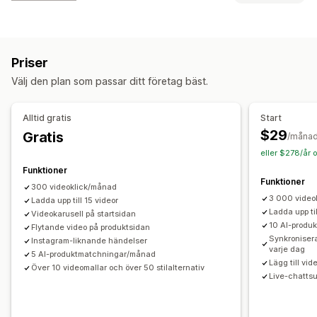
Köpbara videor
Automatisk uppspelning
Innehållstyper
Lägg i varukorgen
Interaktiv video
Kassa
UGC
UGC
Foton
Videor
Videoklipp
Recensioner
Social delning
Multi-channel
Analysverktyg
Priser
Visningsalternativ
Anpassning
Välj den plan som passar ditt företag bäst.
Produktvisningar
Antal försäljningar
Senaste köpen
Videomallar
Videoimport
Videobakgrund
Videospelare
Gillade produkter
Flera språk
Köpbara flöden
Anpassad URL
Videowidget
Inbäddade videor
Alltid gratis
Start
Anpassade layouter
Sociala länkar
Popup-fönster
Karuseller
Mobilanpassning
$29
Gratis
/måna
eller $278/år 
Analysverktyg
Funktioner
Spårning av engagemang
Konverteringsspårning
Funktioner
300 videoklick/månad
3 000 video
Ladda upp till 15 videor
Ladda upp ti
Videokarusell på startsidan
10 AI-produ
Flytande video på produktsidan
Synkronisera
Instagram-liknande händelser
varje dag
5 AI-produktmatchningar/månad
Lägg till vid
Över 10 videomallar och över 50 stilalternativ
Live-chattsu