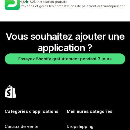
étoile(s) sur 5
4,5
(82)
•
Installation gratuite
82 avis au total
Prévenez et gérez les contestations de paiement automatiquement
Vous souhaitez ajouter une
application ?
Essayez Shopify gratuitement pendant 3 jours
Catégories d’applications
Meilleures catégories
Canaux de vente
Dropshipping