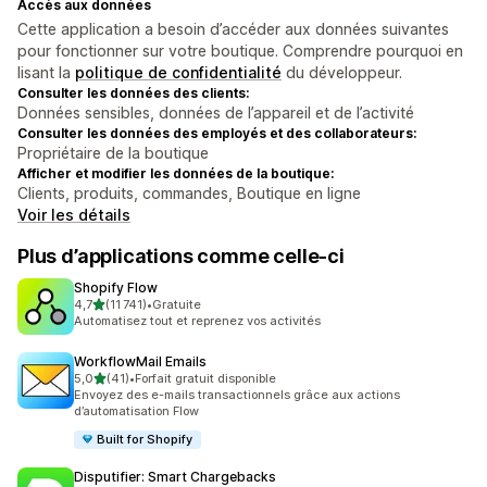
Accès aux données
Cette application a besoin d’accéder aux données suivantes
pour fonctionner sur votre boutique. Comprendre pourquoi en
lisant la
politique de confidentialité
du développeur.
Consulter les données des clients:
Données sensibles, données de l’appareil et de l’activité
Consulter les données des employés et des collaborateurs:
Propriétaire de la boutique
Afficher et modifier les données de la boutique:
Clients, produits, commandes, Boutique en ligne
Voir les détails
Plus d’applications comme celle-ci
Shopify Flow
étoile(s) sur 5
4,7
(11 741)
•
Gratuite
11741 avis au total
Automatisez tout et reprenez vos activités
WorkflowMail Emails
étoile(s) sur 5
5,0
(41)
•
Forfait gratuit disponible
41 avis au total
Envoyez des e-mails transactionnels grâce aux actions
d’automatisation Flow
Built for Shopify
Disputifier: Smart Chargebacks