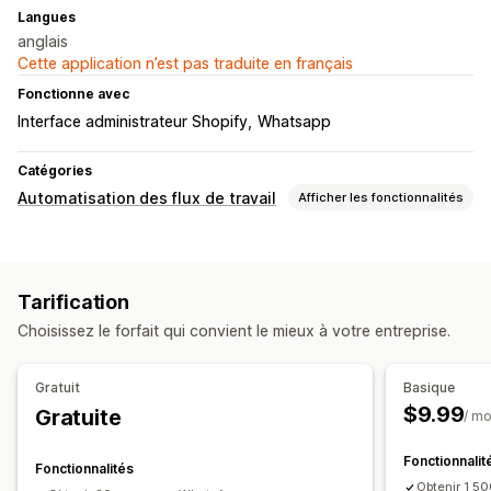
Langues
anglais
Cette application n’est pas traduite en français
Fonctionne avec
Interface administrateur Shopify
Whatsapp
Catégories
Automatisation des flux de travail
Afficher les fonctionnalités
Automatisation des tâches
Détection de fraude
Balises pour les commandes
Tarification
Préparation des commandes
Choisissez le forfait qui convient le mieux à votre entreprise.
Gratuit
Basique
$9.99
Gratuite
/ mo
Fonctionnalit
Fonctionnalités
Obtenir 1 5