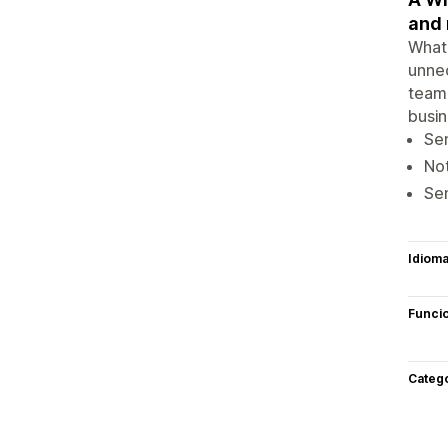
and 
WhatN
unnec
team 
busin
Sen
Not
Se
Idiom
Funci
Categ