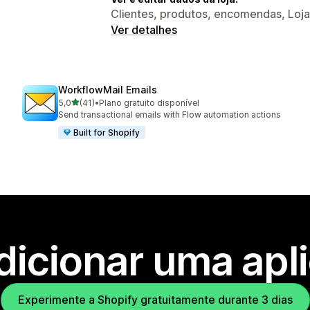
Clientes, produtos, encomendas, Loja
Ver detalhes
WorkflowMail Emails
de 5 estrelas
5,0
(41)
•
Plano gratuito disponível
41 total de avaliações
Send transactional emails with Flow automation actions
Built for Shopify
dicionar uma apl
Experimente a Shopify gratuitamente durante 3 dias