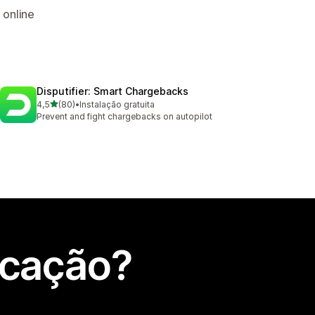
 online
Disputifier: Smart Chargebacks
de 5 estrelas
4,5
(80)
•
Instalação gratuita
80 total de avaliações
Prevent and fight chargebacks on autopilot
icação?