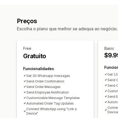
Preços
Escolha o plano que melhor se adequa ao negócio.
Free
Basic
$9.9
Gratuito
Funcio
Funcionalidades
Get 1
Get 30 Whatsapp messages
Send O
Send Order Confirmation
Send 
Send Order Messages
Custo
Send Employee Notification
Send E
Customizable Message Templates
Automa
Automated Order Tag Updates
Connec
Connect WhatsApp using "Link a
Device
Device"