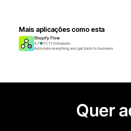
Mais aplicações como esta
Shopify Flow
de 5 estrelas
4,7
(11.711)
•
Gratuito
11711 total de avaliações
Automate everything and get back to business
Quer a