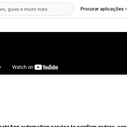
Procurar aplicações
ia de imagens em destaque
atsApp automation service to confirm orders, send