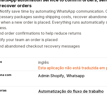
recover orders
otify save time by automating WhatsApp communication. Co
essary packages saving shipping costs, recover abandoned 
when a new order is placed. Everything runs automatically
ess.
d order confirmations to help reduce returns
ify your team an order is placed
nd abandoned checkout recovery messages
as
inglês
Esta aplicação não está traduzida em
ona com
Admin Shopify
Whatsapp
orias
Automatização do fluxo de trabalho
Tarefas de automatização