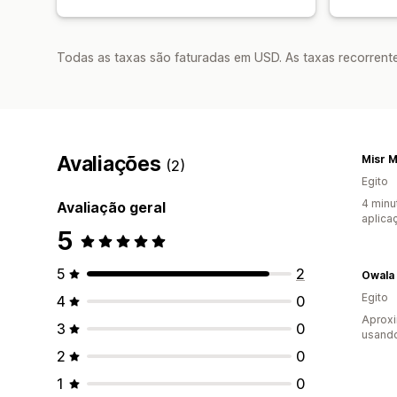
Todas as taxas são faturadas em USD. As taxas recorrente
Avaliações
Misr M
(2)
Egito
4 minu
Avaliação geral
aplica
5
5
2
Owala
Egito
4
0
Aproxi
3
0
usando
2
0
1
0