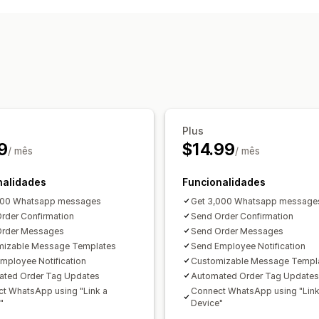
Deteção de fraude
Etiquetas de en
Processamento de encomendas
Plus
9
$14.99
/ mês
/ mês
nalidades
Funcionalidades
,500 Whatsapp messages
Get 3,000 Whatsapp message
rder Confirmation
Send Order Confirmation
Order Messages
Send Order Messages
mizable Message Templates
Send Employee Notification
mployee Notification
Customizable Message Templ
ted Order Tag Updates
Automated Order Tag Updates
t WhatsApp using "Link a
Connect WhatsApp using "Link
"
Device"