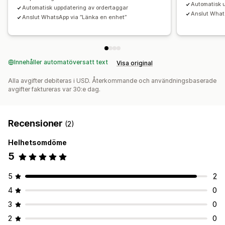
Automatisk 
Automatisk uppdatering av ordertaggar
Anslut What
Anslut WhatsApp via ”Länka en enhet”
Innehåller automatöversatt text
Visa original
Alla avgifter debiteras i USD. Återkommande och användningsbaserade
avgifter faktureras var 30:e dag.
Recensioner
(2)
Helhetsomdöme
5
5
2
4
0
3
0
2
0