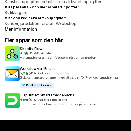
Känsliga uppgifter, enhets- och aktivitetsuppgifter
Visa personal- och medarbetaruppgifter:
Butiksägare
Visa och redigera butiksuppgifter:
Kunder, produkter, ordrar, Webbshop
Mer information
Fler appar som den här
Shopify Flow
av 5 stjärnor
4,7
(11 758)
•
Gratis
11758 recensioner totalt
Automatisera allt och fokusera på verksamheten
WorkflowMail Emails
av 5 stjärnor
5,0
(41)
•
Gratisplan tillgänglig
41 recensioner totalt
Skicka transaktionsmejl med åtgärder för Flow-automatisering
Built for Shopify
Disputifier: Smart Chargebacks
av 5 stjärnor
4,5
(81)
•
Gratis att installera
81 recensioner totalt
Förhindra och bekämpa chargebacks på autopilot