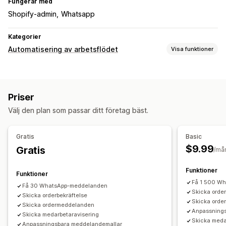
Fungerar med
Shopify-admin
Whatsapp
Kategorier
Automatisering av arbetsflödet
Visa funktioner
Automatiseringsuppgifter
Identifiering av bedrägeri
Ordertaggar
Orderhantering
Priser
Välj den plan som passar ditt företag bäst.
Gratis
Basic
$9.99
Gratis
/må
Funktioner
Funktioner
Få 1 500 W
Få 30 WhatsApp-meddelanden
Skicka order
Skicka orderbekräftelse
Skicka ord
Skicka ordermeddelanden
Anpassning
Skicka medarbetaravisering
Skicka meda
Anpassningsbara meddelandemallar