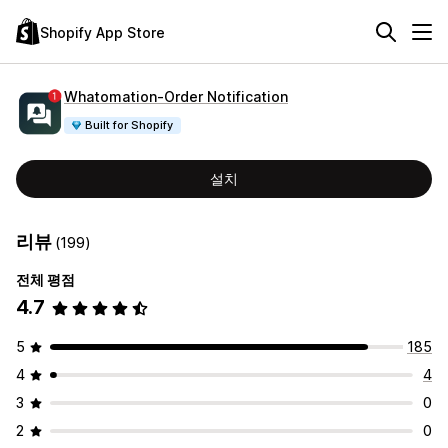
Shopify App Store
Whatomation‑Order Notification
Built for Shopify
설치
리뷰
(199)
전체 평점
4.7
5
185
4
4
3
0
2
0