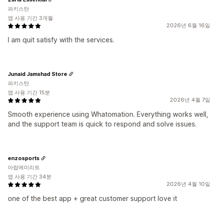
파키스탄
앱 사용 기간 3개월
2026년 6월 16일
I am quit satisfy with the services.
Junaid Jamshad Store
파키스탄
앱 사용 기간 15분
2026년 4월 7일
Smooth experience using Whatomation. Everything works well,
and the support team is quick to respond and solve issues.
enzosports
아랍에미리트
앱 사용 기간 34분
2026년 4월 10일
one of the best app + great customer support love it