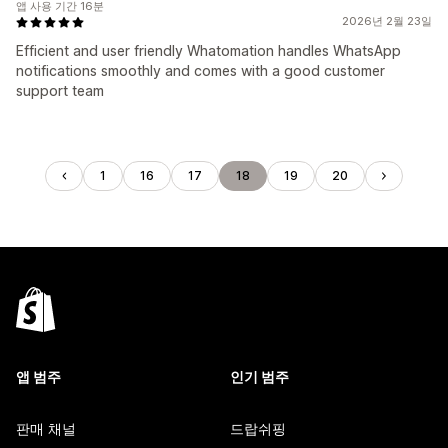
앱 사용 기간 16분
2026년 2월 23일
Efficient and user friendly Whatomation handles WhatsApp
notifications smoothly and comes with a good customer
support team
1
16
17
18
19
20
앱 범주
인기 범주
판매 채널
드랍쉬핑