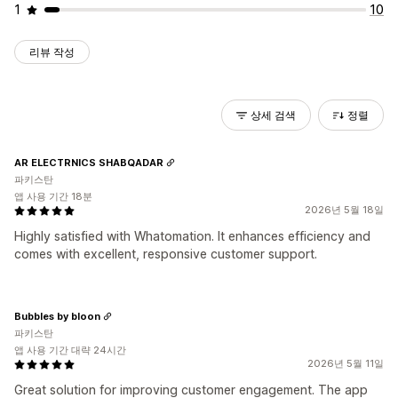
1
10
리뷰 작성
상세 검색
정렬
AR ELECTRNICS SHABQADAR
파키스탄
앱 사용 기간 18분
2026년 5월 18일
Highly satisfied with Whatomation. It enhances efficiency and
comes with excellent, responsive customer support.
Bubbles by bloon
파키스탄
앱 사용 기간 대략 24시간
2026년 5월 11일
Great solution for improving customer engagement. The app