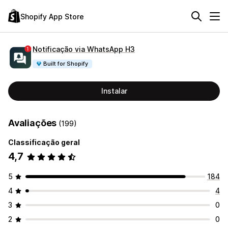
Shopify App Store
Notificação via WhatsApp H3
Built for Shopify
Instalar
Avaliações
(199)
Classificação geral
4,7
5
184
4
4
3
0
2
0