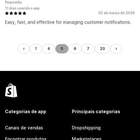
Paquistão
11 dias usando o app
30 de março de 2026
Easy, fast, and effective for managing customer notifications.
1
4
5
6
7
20
Categorias de app
Principais categorias
Canais de vendas
Dropshipping
Encontrar produtos
Marketplaces