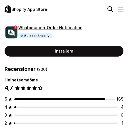
Shopify App Store
Whatomation‑Order Notification
Built for Shopify
Installera
Recensioner
(200)
Helhetsomdöme
4,7
5
185
4
4
3
0
2
1