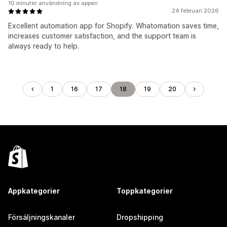
10 minuter användning av appen
24 februari 2026
Excellent automation app for Shopify. Whatomation saves time,
increases customer satisfaction, and the support team is
always ready to help.
1
16
17
18
19
20
Appkategorier
Toppkategorier
Försäljningskanaler
Dropshipping