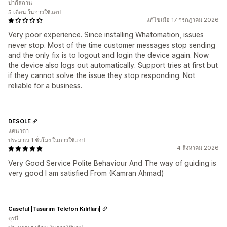
ปากีสถาน
5 เดือน ในการใช้แอป
แก้ไขเมื่อ 17 กรกฎาคม 2026
Very poor experience. Since installing Whatomation, issues
never stop. Most of the time customer messages stop sending
and the only fix is to logout and login the device again. Now
the device also logs out automatically. Support tries at first but
if they cannot solve the issue they stop responding. Not
reliable for a business.
DESOLE
แคนาดา
ประมาณ 1 ชั่วโมง ในการใช้แอป
4 สิงหาคม 2026
Very Good Service Polite Behaviour And The way of guiding is
very good I am satisfied From (Kamran Ahmad)
Caseful |Tasarım Telefon Kılıfları|
ตุรกี