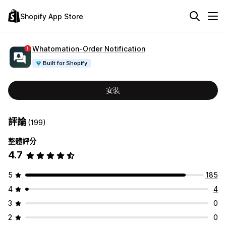
Shopify App Store
Whatomation‑Order Notification
Built for Shopify
安裝
評論
(199)
整體評分
4.7
5
185
4
4
3
0
2
0