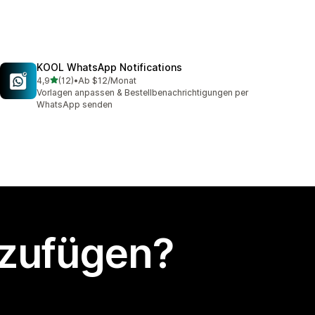
KOOL WhatsApp Notifications
von 5 Sternen
4,9
(12)
•
Ab $12/Monat
12 Rezensionen insgesamt
Vorlagen anpassen & Bestellbenachrichtigungen per
WhatsApp senden
nzufügen?