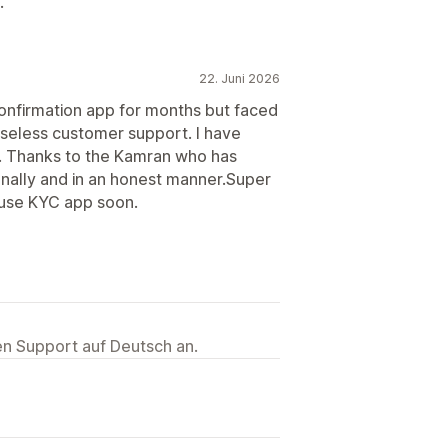
.
22. Juni 2026
confirmation app for months but faced
useless customer support. I have
t. Thanks to the Kamran who has
nally and in an honest manner.Super
o use KYC app soon.
ten Support auf Deutsch an.