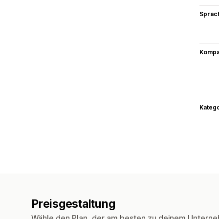
Sprac
Kompat
Kateg
Preisgestaltung
Wähle den Plan, der am besten zu deinem Unterne