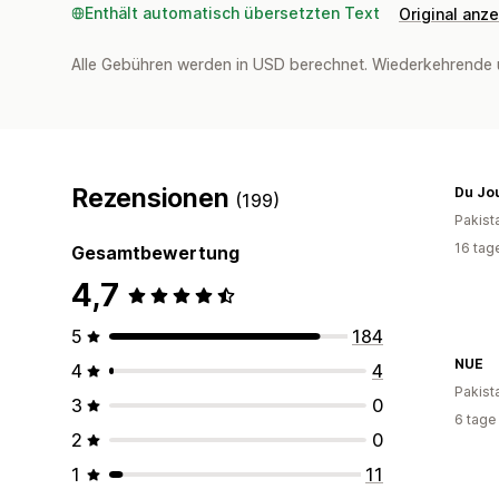
Enthält automatisch übersetzten Text
Original anz
Alle Gebühren werden in USD berechnet. Wiederkehrende 
Rezensionen
Du Jou
(199)
Pakist
16 tag
Gesamtbewertung
4,7
5
184
NUE
4
4
Pakist
3
0
6 tage
2
0
1
11