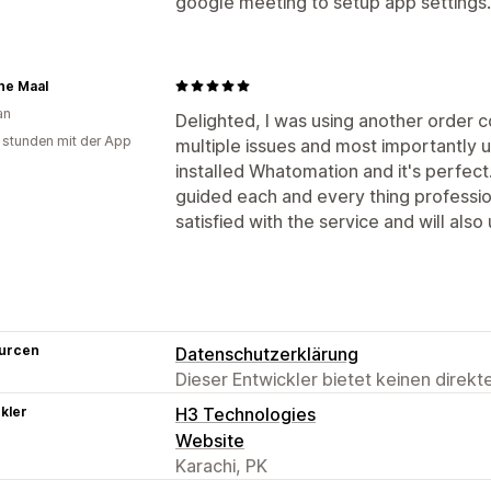
google meeting to setup app settings.
ne Maal
an
Delighted, I was using another order 
 stunden mit der App
multiple issues and most importantly 
installed Whatomation and it's perfec
guided each and every thing professio
satisfied with the service and will als
urcen
Datenschutzerklärung
Dieser Entwickler bietet keinen direk
kler
H3 Technologies
Website
Karachi, PK