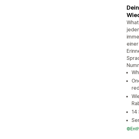
Dein
Wied
What
jedem
immer
einer
Erinn
Spra
Numme
Wha
On
red
Wi
Ra
14 
Sen
Ent