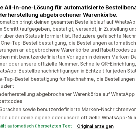
e All-in-one-Lösung für automatisierte Bestellben
erherstellung abgebrochener Warenkörbe.
omation bringt deinen gesamten Bestellablauf auf WhatsAp
 Schritt (aufgegeben, bestätigt, versandt, in Zustellung un
 über den Status informiert ist. Reduziere gefälschte Na
 One-Tap-Bestellbestätigung, die Bestellungen automatisc
erungen an abgebrochene Warenkörbe und Rabattcodes zurü
chen mit benutzerdefinierten Vorlagen in deinem Marken-D
r oder unsere offizielle Nummer. Schnelle QR-Einrichtung
tsApp-Bestellbenachrichtigungen in Echtzeit für jeden Sta
e-Tap-Bestellbestätigung für Nachnahme, die Bestellungen
uziert
ederherstellung abgebrochener Warenkörbe auf WhatsApp m
battcodes
Sprachen sowie benutzerdefinierte Marken-Nachrichtenvorl
de über deine eigene oder unsere offizielle WhatsApp-Num
hält automatisch übersetzten Text
Original anzeigen