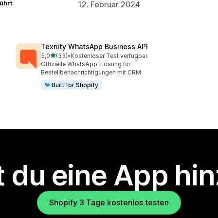
ührt
12. Februar 2024
Texnity WhatsApp Business API
von 5 Sternen
5,0
(33)
•
Kostenloser Test verfügbar
33 Rezensionen insgesamt
Offizielle WhatsApp-Lösung für
Bestellbenachrichtigungen mit CRM
Built for Shopify
 du eine App hi
Shopify 3 Tage kostenlos testen