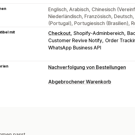
hen
Englisch, Arabisch, Chinesisch (Vereinf
Niederländisch, Französisch, Deutsch, 
(Portugal), Portugiesisch (Brasilien), 
ibel mit
Checkout
Shopify-Adminbereich
Bac
Customer Revive Notify
Order Trackin
WhatsApp Business API
orien
Nachverfolgung von Bestellungen
Benachrichtigungen
Abgebrochener Warenkorb
Benachrichtigungen in Echtzeit
Benut
Warenkorbwiederherstellung
Automatisierungen
SMS-Benachrichtigungen
Automatisi
hmen passt.