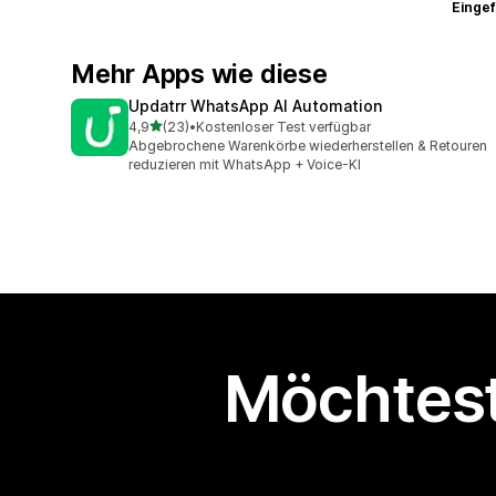
Eingef
Mehr Apps wie diese
Updatrr WhatsApp AI Automation
von 5 Sternen
4,9
(23)
•
Kostenloser Test verfügbar
23 Rezensionen insgesamt
Abgebrochene Warenkörbe wiederherstellen & Retouren
reduzieren mit WhatsApp + Voice-KI
Möchtest