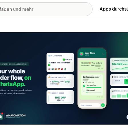
Apps durchs
stellte Bildergalerie