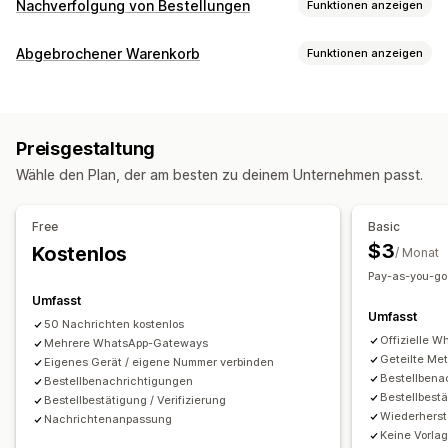
Nachverfolgung von Bestellungen
Funktionen anzeigen
Benachrichtigungen
Abgebrochener Warenkorb
Funktionen anzeigen
Benachrichtigungen in Echtzeit
Warenkorbwiederherstellung
Benutzerdefinierte Benachrichtigungen
Automatisierungen
SMS-Benachrichtigungen
Automatisierte Workflows
Preisgestaltung
Wähle den Plan, der am besten zu deinem Unternehmen passt.
Free
Basic
$3
Kostenlos
/ Monat
Pay-as-you-go
Umfasst
Umfasst
50 Nachrichten kostenlos
Offizielle 
Mehrere WhatsApp-Gateways
Geteilte Me
Eigenes Gerät / eigene Nummer verbinden
Bestellbena
Bestellbenachrichtigungen
Bestellbestä
Bestellbestätigung / Verifizierung
Wiederherst
Nachrichtenanpassung
Keine Vorl