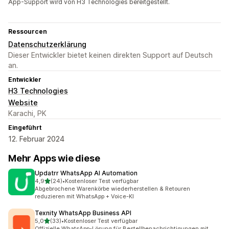
App-Support wird von H3 Technologies bereitgestellt.
Ressourcen
Datenschutzerklärung
Dieser Entwickler bietet keinen direkten Support auf Deutsch
an.
Entwickler
H3 Technologies
Website
Karachi, PK
Eingeführt
12. Februar 2024
Mehr Apps wie diese
Updatrr WhatsApp AI Automation
von 5 Sternen
4,9
(24)
•
Kostenloser Test verfügbar
24 Rezensionen insgesamt
Abgebrochene Warenkörbe wiederherstellen & Retouren
reduzieren mit WhatsApp + Voice-KI
Texnity WhatsApp Business API
von 5 Sternen
5,0
(33)
•
Kostenloser Test verfügbar
33 Rezensionen insgesamt
Offizielle WhatsApp-Lösung für Bestellbenachrichtigungen mit