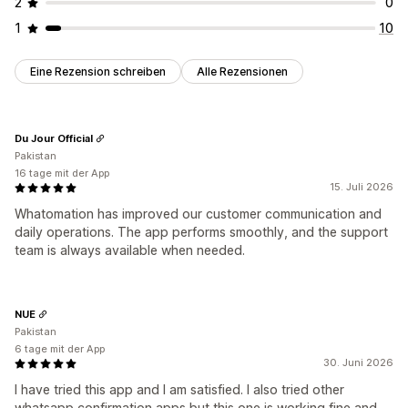
2
0
1
10
Eine Rezension schreiben
Alle Rezensionen
Du Jour Official
Pakistan
16 tage mit der App
15. Juli 2026
Whatomation has improved our customer communication and
daily operations. The app performs smoothly, and the support
team is always available when needed.
NUE
Pakistan
6 tage mit der App
30. Juni 2026
I have tried this app and I am satisfied. I also tried other
whatsapp confirmation apps but this one is working fine and