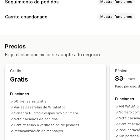
Seguimiento de pedidos
Mostrar funciones
Notificaciones
Carrito abandonado
Mostrar funciones
Notificaciones en tiempo real
Recuperación de carritos
Notificaciones personalizadas
Automatizaciones
Notificaciones de SMS
Flujos de trabajos automatizados
Precios
Elige el plan que mejor se adapte a tu negocio.
Gratis
Básico
$3
Gratis
al mes
Pago por uso:
Funciones
Funciones
50 mensajes gratis
API WABA of
Varias pasarelas de WhatsApp
Número comp
Conecta tu propio dispositivo o número
Notificacion
Notificaciones de pedidos
Confirmación
Confirmación o verificación de pedidos
Recuperació
Personalización de mensajes
Sin personal