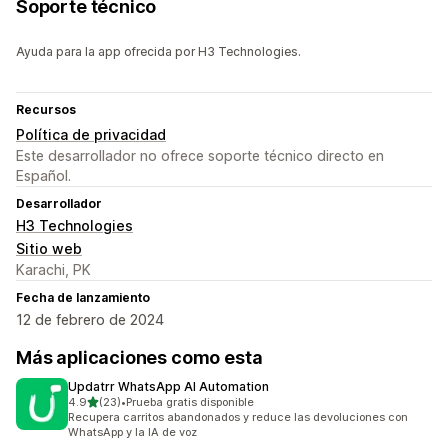
Soporte técnico
Ayuda para la app ofrecida por H3 Technologies.
Recursos
Política de privacidad
Este desarrollador no ofrece soporte técnico directo en
Español.
Desarrollador
H3 Technologies
Sitio web
Karachi, PK
Fecha de lanzamiento
12 de febrero de 2024
Más aplicaciones como esta
Updatrr WhatsApp AI Automation
de 5 estrellas
4.9
(23)
•
Prueba gratis disponible
23 reseñas en total
Recupera carritos abandonados y reduce las devoluciones con
WhatsApp y la IA de voz