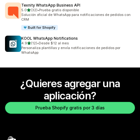
Texnity WhatsApp Business API
de 5 estrellas
5.0
(32)
•
Prueba gratis disponible
32 reseñas en total
Solución oficial de WhatsApp para notificaciones de pedidos con
CRM
Built for Shopify
KOOL WhatsApp Notifications
de 5 estrellas
4.9
(12)
•
Desde $12 al mes
12 reseñas en total
Personaliza plantillas y envía notificaciones de pedidos por
WhatsApp
¿Quieres agregar una
aplicación?
Prueba Shopify gratis por 3 días