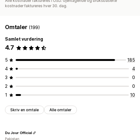
Alle kostnader faktureres i USD. Gjentagende og bruksbaserte
kostnader faktureres hver 30. dag.
Omtaler
(199)
Samlet vurdering
4.7
5
185
4
4
3
0
2
0
1
10
Skriv en omtale
Alle omtaler
Du Jour Official
Pakistan