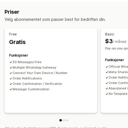
SMS-varsler
Automatiserte arbeidsflyter
Priser
Velg abonnementet som passer best for bedriften din.
Free
Basic
$3
Gratis
/ måned
Pay-as-you-go:
Funksjoner
Funksjoner
50 Messages Free
Official Wh
Multiple WhatsApp Gateway
Meta Shared
Connect Your Own Device / Number
Order Notifi
Order Notifications
Order Confir
Order Confirmation / Verification
Abandoned C
Message Customization
No Template