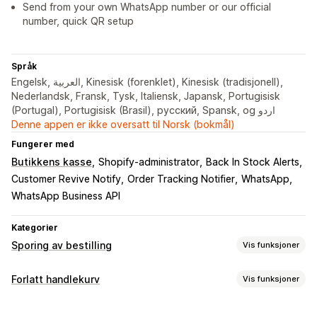
Send from your own WhatsApp number or our official
number, quick QR setup
Språk
Engelsk, العربية, Kinesisk (forenklet), Kinesisk (tradisjonell),
Nederlandsk, Fransk, Tysk, Italiensk, Japansk, Portugisisk
(Portugal), Portugisisk (Brasil), русский, Spansk, og اردو
Denne appen er ikke oversatt til Norsk (bokmål)
Fungerer med
Butikkens kasse
Shopify-administrator
Back In Stock Alerts
Customer Revive Notify
Order Tracking Notifier
WhatsApp
WhatsApp Business API
Kategorier
Sporing av bestilling
Vis funksjoner
Varsler
Forlatt handlekurv
Vis funksjoner
Sanntidsvarsler
Tilpassede varsler
Automasjoner
Gjeninnhenting av handlekurv