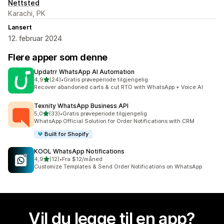
Nettsted
Karachi, PK
Lansert
12. februar 2024
Flere apper som denne
Updatrr WhatsApp AI Automation
av 5 stjerner
4,9
(24)
•
Gratis prøveperiode tilgjengelig
Totalt 24 omtaler
Recover abandoned carts & cut RTO with WhatsApp + Voice AI
Texnity WhatsApp Business API
av 5 stjerner
5,0
(33)
•
Gratis prøveperiode tilgjengelig
Totalt 33 omtaler
WhatsApp Official Solution for Order Notifications with CRM
Built for Shopify
KOOL WhatsApp Notifications
av 5 stjerner
4,9
(12)
•
Fra $12/måned
Totalt 12 omtaler
Customize Templates & Send Order Notifications on WhatsApp
Vil du legge til en app?