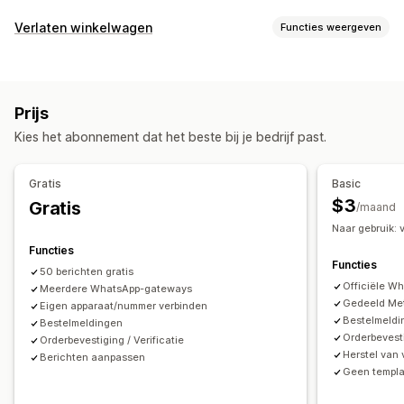
Meldingen
Verlaten winkelwagen
Functies weergeven
Meldingen in realtime
Aangepaste meldingen
Winkelwagenherstel
Automatiseringen
Sms-meldingen
Geautomatiseerde workflows
Prijs
Kies het abonnement dat het beste bij je bedrijf past.
Gratis
Basic
$3
Gratis
/maand
Naar gebruik: 
Functies
Functies
50 berichten gratis
Officiële W
Meerdere WhatsApp-gateways
Gedeeld Me
Eigen apparaat/nummer verbinden
Bestelmeldi
Bestelmeldingen
Orderbevesti
Orderbevestiging / Verificatie
Herstel van
Berichten aanpassen
Geen templ