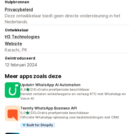
Hulpbronnen
Privacybeleid
Deze ontwikkelaar biedt geen directe ondersteuning in het
Nederlands.
Ontwikkelaar
H3 Technologies
Website
Karachi, PK
Geïntroduceerd
12 februari 2024
Meer apps zoals deze
Updatrr WhatsApp AI Automation
van 5 sterren
4,9
(24)
•
Gratis proefperiode beschikbaar
24 recensies in totaal
Herstel verlaten winkelwagens en verlaag RTO met WhatsApp en
Voice-AI
Texnity WhatsApp Business API
van 5 sterren
5,0
(33)
•
Gratis proefperiode beschikbaar
33 recensies in totaal
Officiële WhatsApp-oplossing voor bestelmeldingen met CRM
Built for Shopify