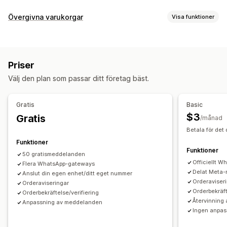
Aviseringar
Övergivna varukorgar
Visa funktioner
Aviseringar i realtid
Anpassade meddelanden
Återställning av varukorg
Automatiseringar
SMS-aviseringar
Automatiserade arbetsflöden
Priser
Välj den plan som passar ditt företag bäst.
Gratis
Basic
$3
Gratis
/månad
Betala för det
Funktioner
Funktioner
50 gratismeddelanden
Officiellt 
Flera WhatsApp-gateways
Delat Meta-
Anslut din egen enhet/ditt eget nummer
Orderaviser
Orderaviseringar
Orderbekräft
Orderbekräftelse/verifiering
Återvinning 
Anpassning av meddelanden
Ingen anpas