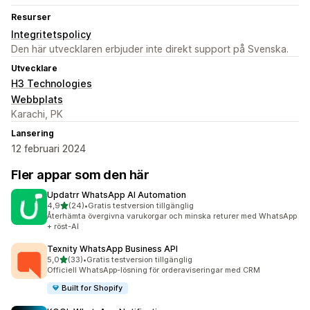
Resurser
Integritetspolicy
Den här utvecklaren erbjuder inte direkt support på Svenska.
Utvecklare
H3 Technologies
Webbplats
Karachi, PK
Lansering
12 februari 2024
Fler appar som den här
Updatrr WhatsApp AI Automation
av 5 stjärnor
4,9
(24)
•
Gratis testversion tillgänglig
24 recensioner totalt
Återhämta övergivna varukorgar och minska returer med WhatsApp
+ röst-AI
Texnity WhatsApp Business API
av 5 stjärnor
5,0
(33)
•
Gratis testversion tillgänglig
33 recensioner totalt
Officiell WhatsApp-lösning för orderaviseringar med CRM
Built for Shopify