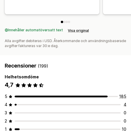
Innehåller automatöversatt text
Visa original
Alla avgifter debiteras i USD. Återkommande och användningsbaserade
avgifter faktureras var 30:e dag.
Recensioner
(199)
Helhetsomdöme
4,7
5
185
4
4
3
0
2
0
1
10