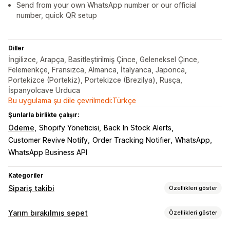
Send from your own WhatsApp number or our official
number, quick QR setup
Diller
İngilizce, Arapça, Basitleştirilmiş Çince, Geleneksel Çince,
Felemenkçe, Fransızca, Almanca, İtalyanca, Japonca,
Portekizce (Portekiz), Portekizce (Brezilya), Rusça,
İspanyolcave Urduca
Bu uygulama şu dile çevrilmedi:Türkçe
Şunlarla birlikte çalışır:
Ödeme
Shopify Yöneticisi
Back In Stock Alerts
Customer Revive Notify
Order Tracking Notifier
WhatsApp
WhatsApp Business API
Kategoriler
Sipariş takibi
Özellikleri göster
Bildirimler
Yarım bırakılmış sepet
Özellikleri göster
Gerçek zamanlı bildirimler
Özel bildirimler
Otomasyonlar