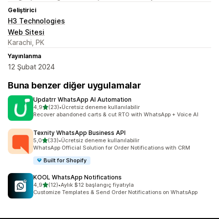
Geliştirici
H3 Technologies
Web Sitesi
Karachi, PK
Yayınlanma
12 Şubat 2024
Buna benzer diğer uygulamalar
Updatrr WhatsApp AI Automation
5 yıldız üzerinden
4,9
(23)
•
Ücretsiz deneme kullanılabilir
toplam 23 değerlendirme
Recover abandoned carts & cut RTO with WhatsApp + Voice AI
Texnity WhatsApp Business API
5 yıldız üzerinden
5,0
(33)
•
Ücretsiz deneme kullanılabilir
toplam 33 değerlendirme
WhatsApp Official Solution for Order Notifications with CRM
Built for Shopify
KOOL WhatsApp Notifications
5 yıldız üzerinden
4,9
(12)
•
Aylık $12 başlangıç fiyatıyla
toplam 12 değerlendirme
Customize Templates & Send Order Notifications on WhatsApp