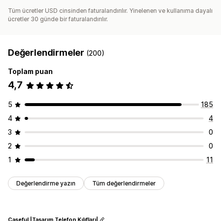
Tüm ücretler USD cinsinden faturalandırılır. Yinelenen ve kullanıma dayalı
ücretler 30 günde bir faturalandırılır.
Değerlendirmeler
(200)
Toplam puan
4,7
5
185
4
4
3
0
2
0
1
11
Değerlendirme yazın
Tüm değerlendirmeler
Caseful |Tasarım Telefon Kılıfları|