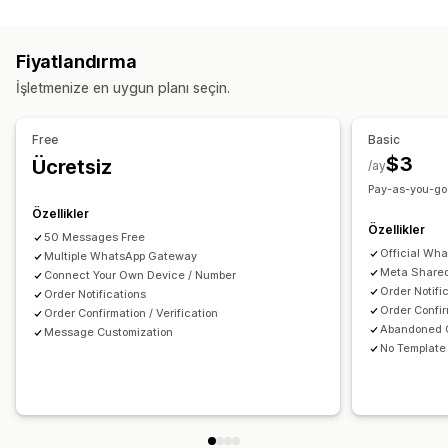
Sepet kurtarma
SMS bildirimleri
Otomatik iş akışları
Fiyatlandırma
İşletmenize en uygun planı seçin.
Free
Basic
$3
Ücretsiz
/ay
Pay-as-you-go:
Özellikler
Özellikler
50 Messages Free
Official Wh
Multiple WhatsApp Gateway
Meta Shared
Connect Your Own Device / Number
Order Notifi
Order Notifications
Order Confir
Order Confirmation / Verification
Abandoned C
Message Customization
No Template