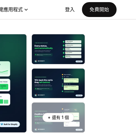
覽應用程式
登入
免費開始
+ 還有 1 個