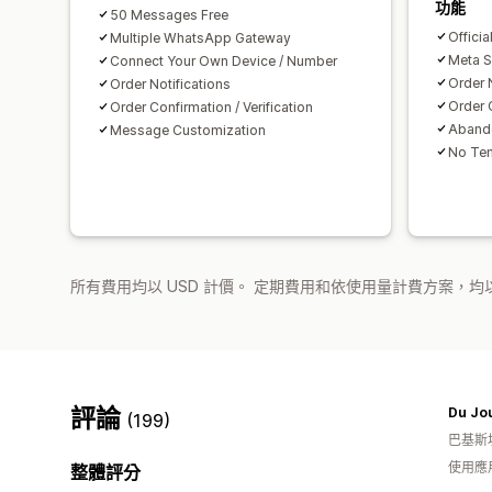
功能
50 Messages Free
Offici
Multiple WhatsApp Gateway
Meta S
Connect Your Own Device / Number
Order 
Order Notifications
Order C
Order Confirmation / Verification
Aband
Message Customization
No Tem
所有費用均以 USD 計價。 定期費用和依使用量計費方案，均以
評論
Du Jou
(199)
巴基斯
使用應
整體評分