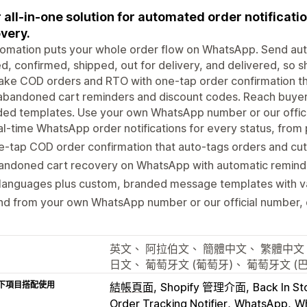
 all-in-one solution for automated order notificat
very.
omation puts your whole order flow on WhatsApp. Send aut
d, confirmed, shipped, out for delivery, and delivered, so 
ake COD orders and RTO with one-tap order confirmation th
abandoned cart reminders and discount codes. Reach buyer
ed templates. Use your own WhatsApp number or our offici
l-time WhatsApp order notifications for every status, from 
-tap COD order confirmation that auto-tags orders and cu
andoned cart recovery on WhatsApp with automatic remind
 languages plus custom, branded message templates with v
d from your own WhatsApp number or our official number, 
英文、 阿拉伯文、 簡體中文、 繁體中文
日文、 葡萄牙文 (葡萄牙)、 葡萄牙文 (
下項目搭配使用
結帳頁面
Shopify 管理介面
Back In St
Order Tracking Notifier
WhatsApp
Wh