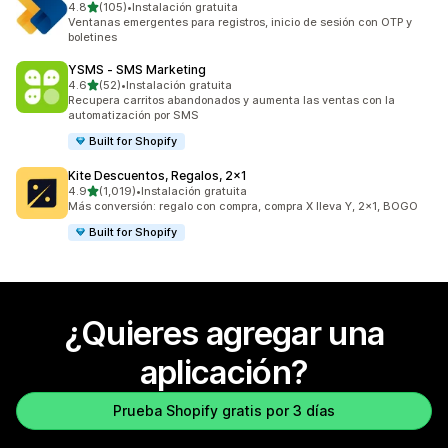
de 5 estrellas
4.8
(105)
•
Instalación gratuita
105 reseñas en total
Ventanas emergentes para registros, inicio de sesión con OTP y
boletines
YSMS ‑ SMS Marketing
de 5 estrellas
4.6
(52)
•
Instalación gratuita
52 reseñas en total
Recupera carritos abandonados y aumenta las ventas con la
automatización por SMS
Built for Shopify
Kite Descuentos, Regalos, 2x1
de 5 estrellas
4.9
(1,019)
•
Instalación gratuita
1019 reseñas en total
Más conversión: regalo con compra, compra X lleva Y, 2x1, BOGO
Built for Shopify
¿Quieres agregar una
aplicación?
Prueba Shopify gratis por 3 días