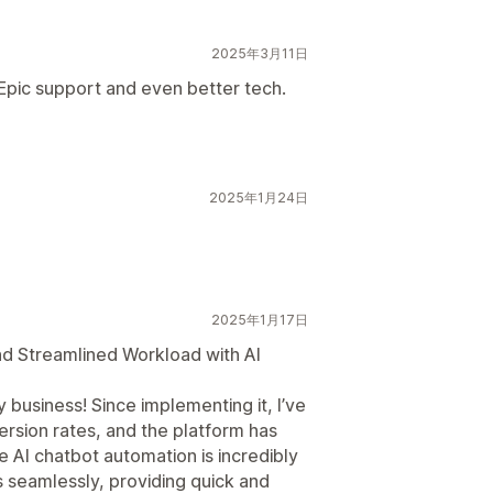
2025年3月11日
Epic support and even better tech.
2025年1月24日
2025年1月17日
d Streamlined Workload with AI
usiness! Since implementing it, I’ve
ersion rates, and the platform has
 AI chatbot automation is incredibly
s seamlessly, providing quick and