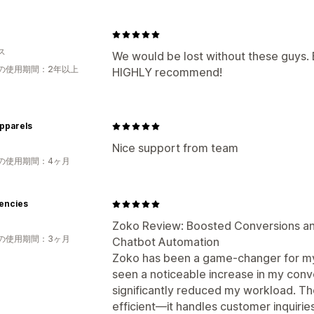
ス
We would be lost without these guys. 
の使用期間：2年以上
HIGHLY recommend!
pparels
Nice support from team
の使用期間：4ヶ月
encies
Zoko Review: Boosted Conversions an
の使用期間：3ヶ月
Chatbot Automation
Zoko has been a game-changer for my b
seen a noticeable increase in my conv
significantly reduced my workload. The
efficient—it handles customer inquirie