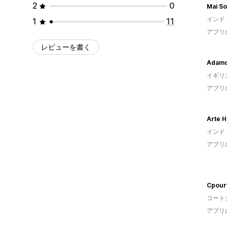
2
0
Mai So
インド
1
11
アプリ
レビューを書く
Adamo
イギリ
アプリ
Arte 
インド
アプリ
Cpourt
コート
アプリ