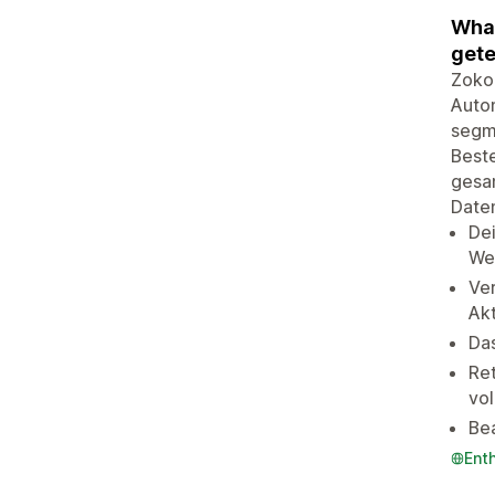
What
get
Zoko
Auto
segme
Beste
gesam
Daten
Dei
Wei
Ve
Akt
Da
Re
vol
Bea
Ent