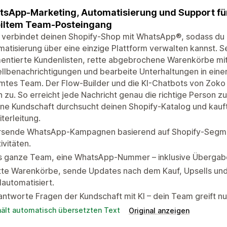
sApp-Marketing, Automatisierung und Support fü
eiltem Team-Posteingang
 verbindet deinen Shopify-Shop mit WhatsApp®, sodass du 
matisierung über eine einzige Plattform verwalten kannst
ntierte Kundenlisten, rette abgebrochene Warenkörbe mit 
llbenachrichtigungen und bearbeite Unterhaltungen in ein
tes Team. Der Flow-Builder und die KI-Chatbots von Zoko g
 zu. So erreicht jede Nachricht genau die richtige Person z
ne Kundschaft durchsucht deinen Shopify-Katalog und kauf
terleitung.
rsende WhatsApp-Kampagnen basierend auf Shopify-Segme
ivitäten.
s ganze Team, eine WhatsApp-Nummer – inklusive Übergabe
tte Warenkörbe, sende Updates nach dem Kauf, Upsells u
lautomatisiert.
ntworte Fragen der Kundschaft mit KI – dein Team greift n
hält automatisch übersetzten Text
Original anzeigen