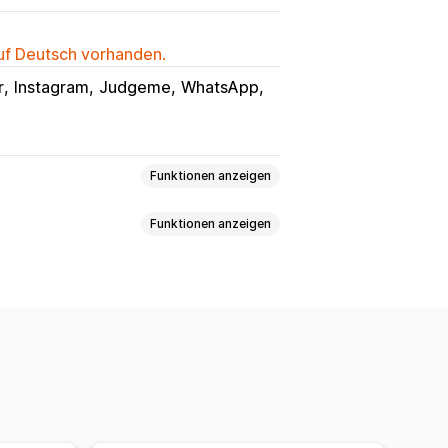
auf Deutsch vorhanden.
r
Instagram
Judgeme
WhatsApp
Funktionen anzeigen
Funktionen anzeigen
nen
Opt-in-Popups
 Angebote
Conversion-Tracking
Datei-Upload
Kundeneinblicke
rifizierung
FAQs
Begrüßungen
worten
Versandbenachrichtigungen
Umfragen