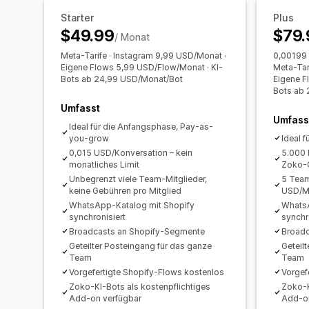
Starter
Plus
$49.99
$79.
/ Monat
Meta-Tarife · Instagram 9,99 USD/Monat ·
0,00199 
Eigene Flows 5,99 USD/Flow/Monat · KI-
Meta-Tar
Bots ab 24,99 USD/Monat/Bot
Eigene F
Bots ab
Umfasst
Umfass
Ideal für die Anfangsphase, Pay-as-
you-grow
Ideal 
0,015 USD/Konversation – kein
5.000 
monatliches Limit
Zoko-G
Unbegrenzt viele Team-Mitglieder,
5 Team
keine Gebühren pro Mitglied
USD/Mi
WhatsApp-Katalog mit Shopify
WhatsA
synchronisiert
synchr
Broadcasts an Shopify-Segmente
Broadc
Geteilter Posteingang für das ganze
Geteil
Team
Team
Vorgefertigte Shopify-Flows kostenlos
Vorgef
Zoko-KI-Bots als kostenpflichtiges
Zoko-K
Add-on verfügbar
Add-on