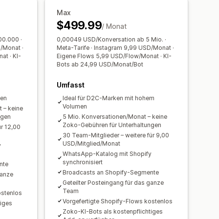
Max
häftszeiten
$499.99
/ Monat
ächen
Tagging
Chatzuweisung
00.000 ·
0,00049 USD/Konversation ab 5 Mio. ·
/Monat ·
Meta-Tarife · Instagram 9,99 USD/Monat ·
t · KI-
Eigene Flows 5,99 USD/Flow/Monat · KI-
Bots ab 24,99 USD/Monat/Bot
Umfasst
ken
Ideal für D2C-Marken mit hohem
Volumen
 – keine
ngen
5 Mio. Konversationen/Monat – keine
Zoko-Gebühren für Unterhaltungen
ür 12,00
30 Team-Mitglieder – weitere für 9,00
USD/Mitglied/Monat
y
WhatsApp-Katalog mit Shopify
synchronisiert
nte
Broadcasts an Shopify-Segmente
ganze
Geteilter Posteingang für das ganze
Team
ostenlos
Vorgefertigte Shopify-Flows kostenlos
tiges
Zoko-KI-Bots als kostenpflichtiges