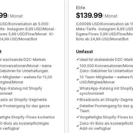
Anpassung
Elite
Emojis und Sticker
Chatfenster
Gesc
99
$139.99
/ Monat
/ Monat
Begrüßungsnachrichten
Chatschaltfl
USD/Konversation ab 5.000 ·
0,00099 USD/Konversation ab 1
Chatflows
ife · Instagram 9,99 USD/Monat ·
Meta-Tarife · Instagram 9,99 USD
lows 5,99 USD/Flow/Monat · KI-
Eigene Flows 5,99 USD/Flow/Mona
 24,99 USD/Monat/Bot
Bots ab 24,99 USD/Monat/Bot
t
Umfasst
für wachsende D2C-Marken
Ideal für skalierende D2C-Mar
Konversationen/Monat – keine
100.000 Konversationen/Monat
ebühren für Unterhaltungen
Zoko-Gebühren für Unterhaltu
-Mitglieder – weitere für 15,00
10 Team-Mitglieder – weitere f
tglied/Monat
USD/Mitglied/Monat
pp-Katalog mit Shopify
WhatsApp-Katalog mit Shopif
onisiert
synchronisiert
asts an Shopify-Segmente
Broadcasts an Shopify-Segme
ter Posteingang für das ganze
Geteilter Posteingang für das 
Team
ertigte Shopify-Flows kostenlos
Vorgefertigte Shopify-Flows k
I-Bots als kostenpflichtiges
Zoko-KI-Bots als kostenpflich
 verfügbar
Add-on verfügbar