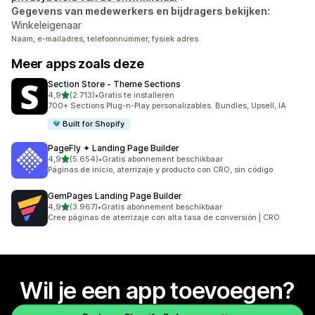
Gegevens van medewerkers en bijdragers bekijken:
Winkeleigenaar
Naam, e-mailadres, telefoonnummer, fysiek adres
Meer apps zoals deze
Section Store ‑ Theme Sections
van 5 sterren
4,9
(2.713)
•
Gratis te installeren
2713 recensies in totaal
700+ Sections Plug-n-Play personalizables. Bundles, Upsell, IA
Built for Shopify
PageFly ✦ Landing Page Builder
van 5 sterren
4,9
(5.654)
•
Gratis abonnement beschikbaar
5654 recensies in totaal
Páginas de inicio, aterrizaje y producto con CRO, sin código
GemPages Landing Page Builder
van 5 sterren
4,9
(3.967)
•
Gratis abonnement beschikbaar
3967 recensies in totaal
Cree páginas de aterrizaje con alta tasa de conversión | CRO
Wil je een app toevoegen?