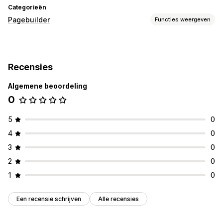
Categorieën
Pagebuilder
Functies weergeven
Soorten pagina's
Pagina´s op maat
Recensies
Pagina´s beheren
Algemene beoordeling
Bewerkingstool
0
5
0
4
0
3
0
2
0
1
0
Een recensie schrijven
Alle recensies