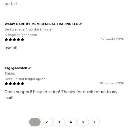
parfait
WAAW CARE BY MRM GENERAL TRADING LLC
De Forenede Arabiske Emirater
6 dage bruger appen
12. marts 2026
usefull
sagligadestek
Tyrkiet
Cirka 3 timer bruger appen
16. januar 2026
Great support! Easy to setup! Thanks for quick return to my
mail!
1
2
3
4
6