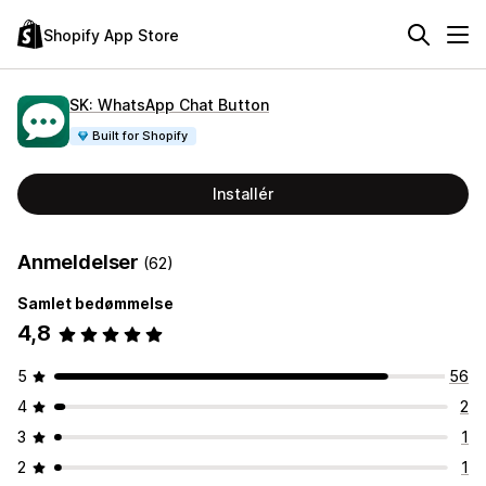
Shopify App Store
SK: WhatsApp Chat Button
Built for Shopify
Installér
Anmeldelser
(62)
Samlet bedømmelse
4,8
5
56
4
2
3
1
2
1