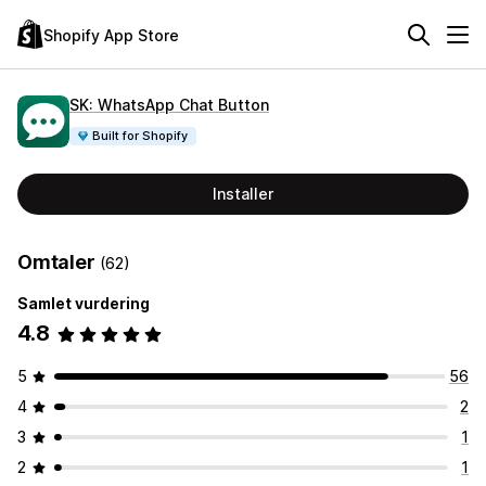
Shopify App Store
SK: WhatsApp Chat Button
Built for Shopify
Installer
Omtaler
(62)
Samlet vurdering
4.8
5
56
4
2
3
1
2
1