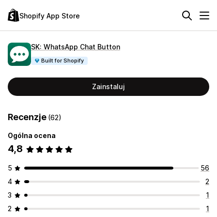
Shopify App Store
SK: WhatsApp Chat Button
Built for Shopify
Zainstaluj
Recenzje
(62)
Ogólna ocena
4,8
5
56
4
2
3
1
2
1