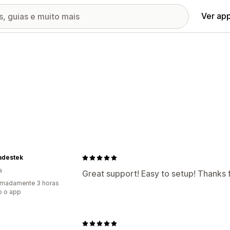
Ver ap
adestek
a
Great support! Easy to setup! Thanks f
imadamente 3 horas
o o app