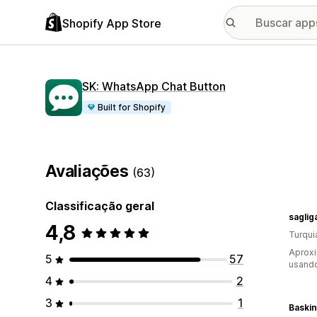
Shopify App Store
SK: WhatsApp Chat Button
Built for Shopify
Avaliações
(63)
Classificação geral
saglig
4,8
Turqui
Aprox
5
57
usand
4
2
3
1
Baskin