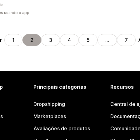
ia
es usando o app
r
1
2
3
4
5
…
7
p
Principais categorias
Recursos
Dropshipping
Central de a
os
Marketplaces
Documentaç
Avaliações de produtos
Comunidade