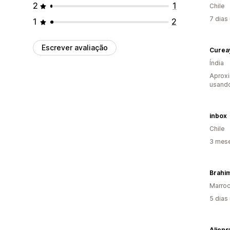
2
1
Chile
7 dias
1
2
Escrever avaliação
Curea
Índia
Aprox
usand
inbox
Chile
3 mes
Brahi
Marro
5 dias
Alien