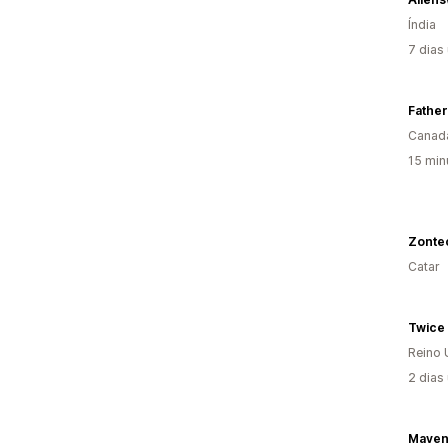
Índia
7 dias
Father
Canad
15 min
Zonte
Catar
Reino 
2 dias
Maven