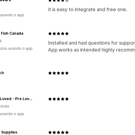
it is easy to integrate and free one.
 usando o app
 Fish Canada
á
Installed and had questions for suppo
utos usando o app
App works as intended highly recom
ch
Twice Loved - Pre Loved Consignment Fashion
Unido
 usando o app
 Supplies