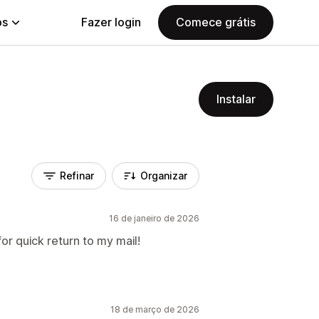
ps
Fazer login
Comece grátis
Instalar
Refinar
Organizar
16 de janeiro de 2026
or quick return to my mail!
18 de março de 2026