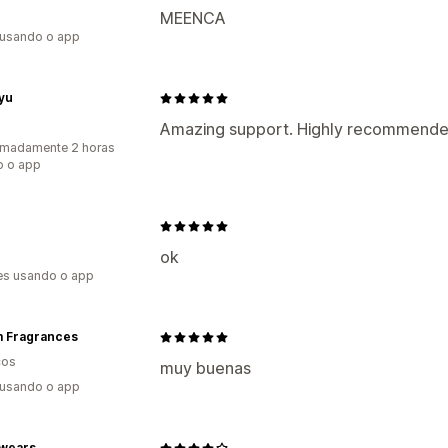
MEENCA
 usando o app
yu
Amazing support. Highly recommende
imadamente 2 horas
o o app
ok
es usando o app
m Fragrances
cos
muy buenas
 usando o app
swears