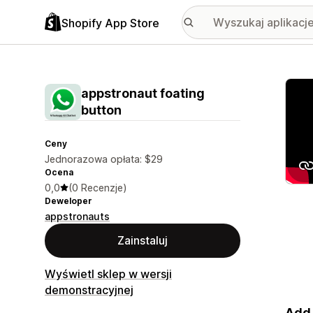
Shopify App Store
Wyróż
appstronaut foating
button
Ceny
Jednorazowa opłata: $29
Ocena
0,0
(0 Recenzje)
Deweloper
appstronauts
Zainstaluj
Wyświetl sklep w wersji
demonstracyjnej
Add 