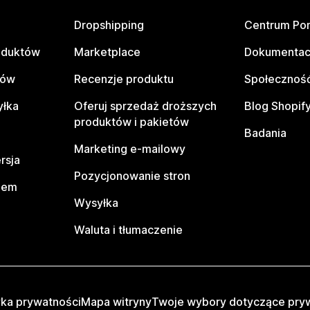
Dropshipping
Centrum Po
oduktów
Marketplace
Dokumentac
tów
Recenzje produktu
Społeczność
yłka
Oferuj sprzedaż droższych
Blog Shopif
produktów i pakietów
Badania
Marketing e-mailowy
rsja
Pozycjonowanie stron
pem
Wysyłka
Waluta i tłumaczenie
yka prywatności
Mapa witryny
Twoje wybory dotyczące pry