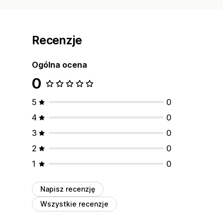
Recenzje
Ogólna ocena
0
5
0
4
0
3
0
2
0
1
0
Napisz recenzję
Wszystkie recenzje