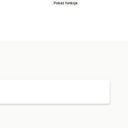
Pokaż funkcje
ne
Przyciski czatu
Awatar agenta