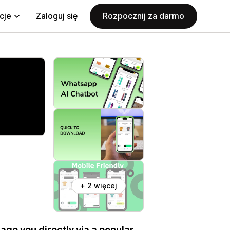
cje
Zaloguj się
Rozpocznij za darmo
+ 2 więcej
ge you directly via a popular