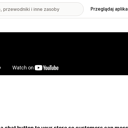
Przeglądaj aplika
nione obrazy w galerii
a chat button to your store so customers can messa