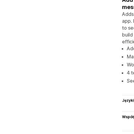
mes
Adds 
app. 
to s
build
effic
Add
Mak
Wo
4 
Se
Języki
Współ