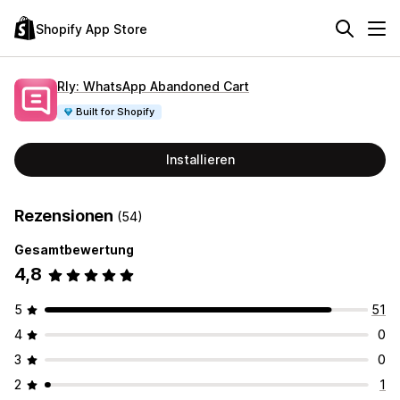
Shopify App Store
Rly: WhatsApp Abandoned Cart
Built for Shopify
Installieren
Rezensionen
(54)
Gesamtbewertung
4,8
5
51
4
0
3
0
2
1