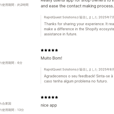
Really useful app for shop owners to i
の使用期間：約2時間
and ease the contact making process..
RapidQuest Solutionsが返信しました 2025年7
Thanks for sharing your experience. It real
make a difference in the Shopify ecosyst
assistance in future.
Muito Bom!
の使用期間：6分
RapidQuest Solutionsが返信しました 2025年8
Agradecemos o seu feedback! Sinta-se à
caso tenha algum problema no futuro.
カ合衆国
nice app
の使用期間：13分