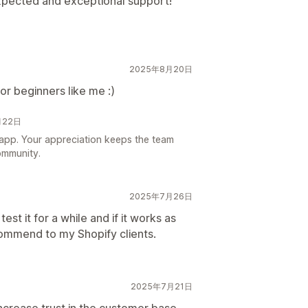
pected and exceptional support!
2025年8月20日
or beginners like me :)
月22日
 app. Your appreciation keeps the team
ommunity.
2025年7月26日
test it for a while and if it works as
recommend to my Shopify clients.
2025年7月21日