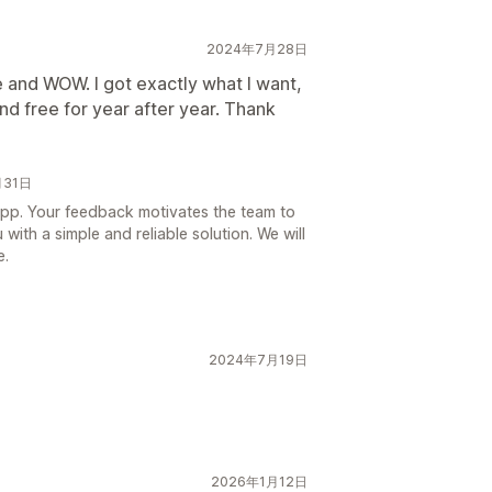
2024年7月28日
ite and WOW. I got exactly what I want,
and free for year after year. Thank
月31日
 app. Your feedback motivates the team to
with a simple and reliable solution. We will
e.
2024年7月19日
2026年1月12日