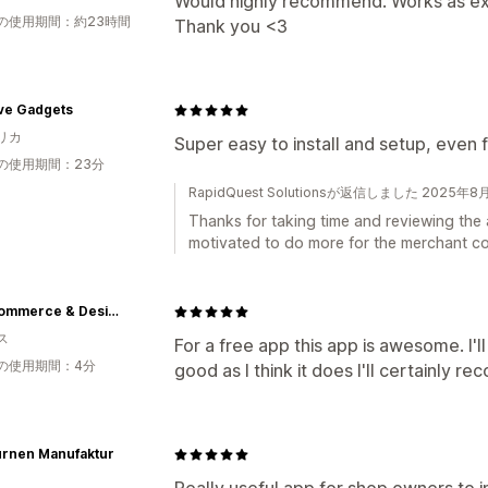
Would highly recommend. Works as ex
の使用期間：約23時間
Thank you <3
ve Gadgets
リカ
Super easy to install and setup, even f
の使用期間：23分
RapidQuest Solutionsが返信しました 2025年8
Thanks for taking time and reviewing the
motivated to do more for the merchant c
NB eCommerce & Design
ス
For a free app this app is awesome. I'll 
の使用期間：4分
good as I think it does I'll certainly 
urnen Manufaktur