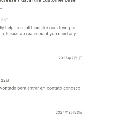
ncrease trust in the customer base
.
月21日
ly helps a small team like ours trying to
em. Please do reach out if you need any
2025年7月1日
月22日
 vontade para entrar em contato conosco
2024年8月23日