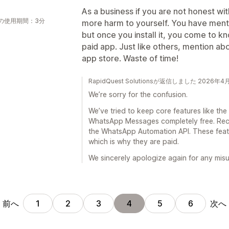
As a business if you are not honest wit
の使用期間：3分
more harm to yourself. You have menti
but once you install it, you come to kno
paid app. Just like others, mention abo
app store. Waste of time!
RapidQuest Solutionsが返信しました 2026年4
We’re sorry for the confusion.
We’ve tried to keep core features like t
WhatsApp Messages completely free. Rece
the WhatsApp Automation API. These feat
which is why they are paid.
We sincerely apologize again for any mis
前へ
次へ
1
2
3
4
5
6