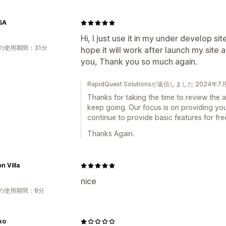
SA
Hi, I just use it in my under develop s
の使用期間：31分
hope it will work after launch my site 
you, Thank you so much again.
RapidQuest Solutionsが返信しました 2024年7
Thanks for taking the time to review the
keep going. Our focus is on providing you 
continue to provide basic features for fre
Thanks Again.
n Villa
nice
の使用期間：8分
xo