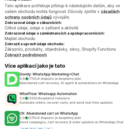
Tato aplikace potřebuje přístup k následujícím datům, aby ve
vašem obchodu mohla fungovat. Důvody zjistíte v
zásadách
ochrany osobních údajů
vývojáře.
Zobrazovat údaje o zákaznících:
Citlivé údaje, údaje o zařízení a aktivitě
Zobrazovat údaje o zaměstnancích a spolupracovnících:
Majitel obchodu
Zobrazit a upravit údaje obchodu:
Zákazníci, produkty, objednávky, slevy, Shopify Functions
Zobrazit podrobnosti
Více aplikací jako je tato
Dondy: WhatsApp Marketing+Chat
z 5 hvězd
4,8
(772)
•
K dispozici je bezplatný plán
Celkový počet recenzí: 772
Abandoned cart recovery, AI agent & automations on WhatsApp
WhatFlow: Whatsapp Automation
z 5 hvězd
3,9
(329)
•
Bezplatná instalace
Celkový počet recenzí: 329
Automate orders, recover carts, and send real-time updates
CK: Abandoned cart on WhatsApp
z 5 hvězd
5,0
(275)
•
K dispozici je bezplatný plán
Celkový počet recenzí: 275
Send campaigns, cart recovery & order updates on WhatsApp Chat