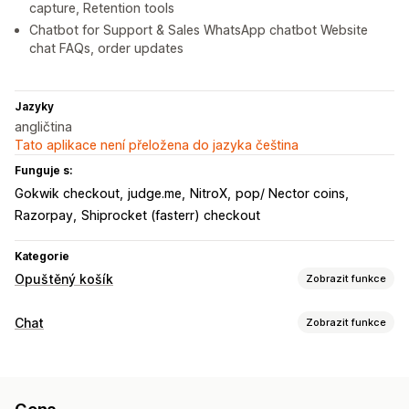
capture, Retention tools
Chatbot for Support & Sales WhatsApp chatbot Website
chat FAQs, order updates
Jazyky
angličtina
Tato aplikace není přeložena do jazyka čeština
Funguje s:
Gokwik checkout
judge.me
NitroX
pop/ Nector coins
Razorpay
Shiprocket (fasterr) checkout
Kategorie
Opuštěný košík
Zobrazit funkce
Obnovení košíku
Chat
Zobrazit funkce
Vyskakovací okna při odchodu
Personalizované kampaně
Posílání zpráv v reálném čase
Reklamy s opětovným zacílením
AI chatovací boty
Živý chat
Nahrání souboru
Více jazyků
Vícekanálové zasílání zpráv