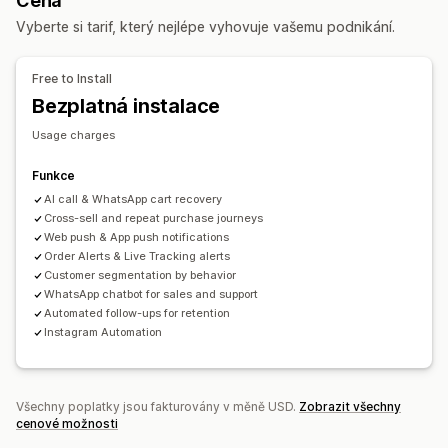
Cena
Překlad v reálném čase
Sledování chování
Vyskakovací okna pro udělení souhlasu
Nabídky slev
Vyberte si tarif, který nejlépe vyhovuje vašemu podnikání.
Analytika agentů
Užitečné informace o zákaznících
Časově omezené nabídky
Sledování konverzí
Automatizované postupy
Automatizované odpovědi
Free to Install
Obnovení košíku
Ověření platby na dobírku
Slevy
Možnosti zobrazení
Bezplatná instalace
Nejčastější dotazy
Pozdravy
Doporučené produkty
Vlastní prosazování značky
Usage charges
Rychlé odpovědi
Žádosti o recenze
Nástroj pro tvorbu vyskakovacích oken
Upozornění pro dopravu
Aktualizace objednávek
Vlastní slevové kódy
Spouštěče
Šablony
Funkce
Cross-selling
Upselling
Průzkumy
Přizpůsobitelné widgety
AI call & WhatsApp cart recovery
Více jazyků
A/​B testování
Cross-sell and repeat purchase journeys
Pravidla cílení
Sledování chování
Přizpůsobení
Web push & App push notifications
Order Alerts & Live Tracking alerts
Okno chatu
Otevírací doba
Uvítací zprávy
Customer segmentation by behavior
Označování štítky
Přiřazení chatu
Toky chatu
WhatsApp chatbot for sales and support
Automated follow-ups for retention
Instagram Automation
Všechny poplatky jsou fakturovány v měně USD.
Zobrazit všechny
cenové možnosti