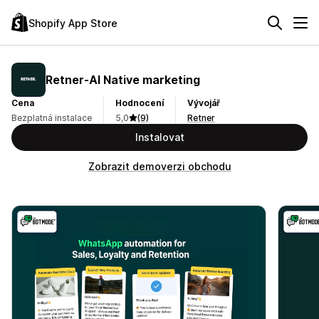
Shopify App Store
Retner‑AI Native marketing
Cena
Hodnocení
Vývojář
Bezplatná instalace
5,0
(9)
Retner
Instalovat
Zobrazit demoverzi obchodu