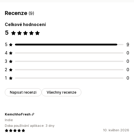
Recenze
(9)
Celkové hodnocení
5
5
9
4
0
3
0
2
0
1
0
Napsat recenzi
Všechny recenze
KemchhoFresh
Indie
Doba používání aplikace: 3 dny
10. květen 2026