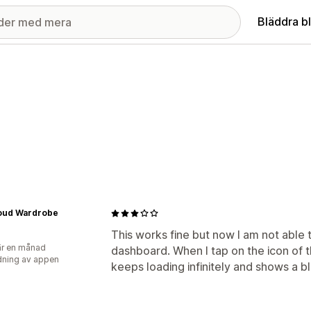
Bläddra b
oud Wardrobe
This works fine but now I am not able 
r en månad
dashboard. When I tap on the icon of th
ning av appen
keeps loading infinitely and shows a b