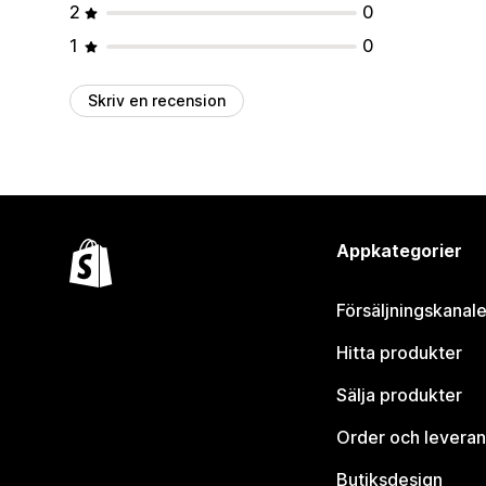
2
0
1
0
Skriv en recension
Appkategorier
Försäljningskanale
Hitta produkter
Sälja produkter
Order och leveran
Butiksdesign