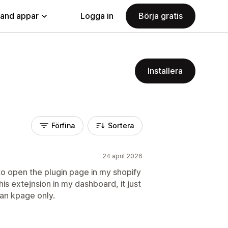
land appar
Logga in
Börja gratis
Installera
Förfina
Sortera
24 april 2026
to open the plugin page in my shopify
is extejnsion in my dashboard, it just
lan kpage only.