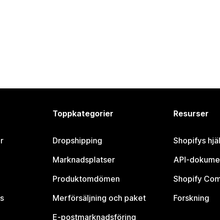
Toppkategorier
Resurser
r
Dropshipping
Shopifys hjä
Marknadsplatser
API-dokume
Produktomdömen
Shopify Co
s
Merförsäljning och paket
Forskning
E-postmarknadsföring