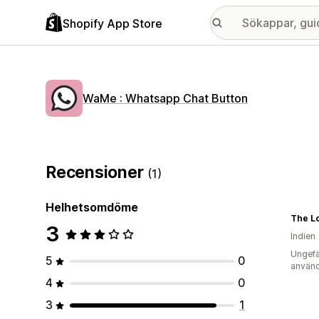
Shopify App Store
WaMe : Whatsapp Chat Button
Recensioner
(1)
Helhetsomdöme
The L
3
Indien
Ungefä
5
0
använd
4
0
3
1