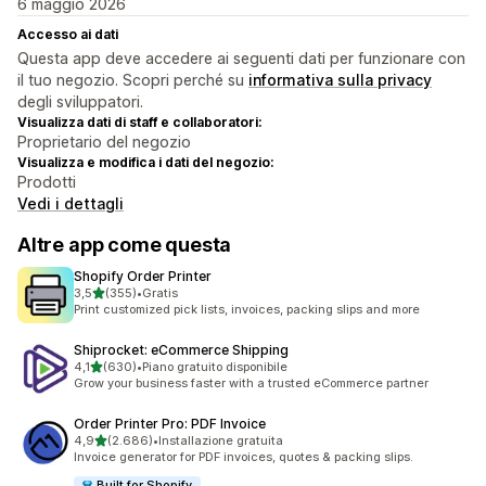
6 maggio 2026
Accesso ai dati
Questa app deve accedere ai seguenti dati per funzionare con
il tuo negozio. Scopri perché su
informativa sulla privacy
degli sviluppatori.
Visualizza dati di staff e collaboratori:
Proprietario del negozio
Visualizza e modifica i dati del negozio:
Prodotti
Vedi i dettagli
Altre app come questa
Shopify Order Printer
stelle su 5
3,5
(355)
•
Gratis
355 recensioni totali
Print customized pick lists, invoices, packing slips and more
Shiprocket: eCommerce Shipping
stelle su 5
4,1
(630)
•
Piano gratuito disponibile
630 recensioni totali
Grow your business faster with a trusted eCommerce partner
Order Printer Pro: PDF Invoice
stelle su 5
4,9
(2.686)
•
Installazione gratuita
2686 recensioni totali
Invoice generator for PDF invoices, quotes & packing slips.
Built for Shopify