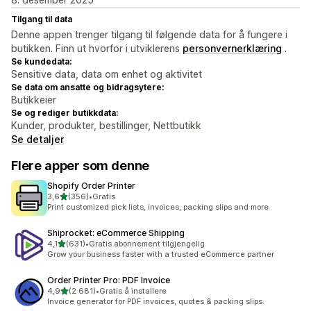
Tilgang til data
Denne appen trenger tilgang til følgende data for å fungere i
butikken. Finn ut hvorfor i utviklerens
personvernerklæring
.
Se kundedata:
Sensitive data, data om enhet og aktivitet
Se data om ansatte og bidragsytere:
Butikkeier
Se og rediger butikkdata:
Kunder, produkter, bestillinger, Nettbutikk
Se detaljer
Flere apper som denne
Shopify Order Printer
av 5 stjerner
3,6
(356)
•
Gratis
Totalt 356 omtaler
Print customized pick lists, invoices, packing slips and more
Shiprocket: eCommerce Shipping
av 5 stjerner
4,1
(631)
•
Gratis abonnement tilgjengelig
Totalt 631 omtaler
Grow your business faster with a trusted eCommerce partner
Order Printer Pro: PDF Invoice
av 5 stjerner
4,9
(2 681)
•
Gratis å installere
Totalt 2681 omtaler
Invoice generator for PDF invoices, quotes & packing slips.