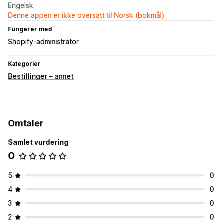
Engelsk
Denne appen er ikke oversatt til Norsk (bokmål)
Fungerer med
Shopify-administrator
Kategorier
Bestillinger – annet
Omtaler
Samlet vurdering
0
5
0
4
0
3
0
2
0