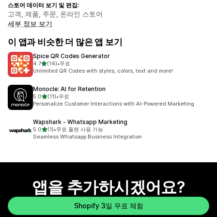
스토어 데이터 보기 및 편집:
고객, 제품, 주문, 온라인 스토어
세부 정보 보기
이 앱과 비슷한 더 많은 앱 보기
Spice QR Codes Generator
별 5개 중
4.7
(14)
•
무료
총 리뷰 14개
Unlimited QR Codes with styles, colors, text and more!
Monocle: AI for Retention
별 5개 중
5.0
(11)
•
무료
총 리뷰 11개
Personalize Customer Interactions with AI-Powered Marketing
Wapshark ‑ Whatsapp Marketing
별 5개 중
5.0
(1)
•
무료 플랜 사용 가능
총 리뷰 1개
Seamless Whatsapp Business Integration
앱을 추가하시겠어요?
Shopify 3일 무료 체험