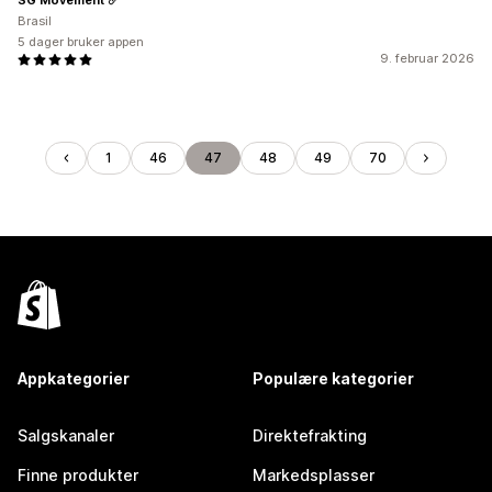
Brasil
5 dager bruker appen
9. februar 2026
1
46
47
48
49
70
Appkategorier
Populære kategorier
Salgskanaler
Direktefrakting
Finne produkter
Markedsplasser