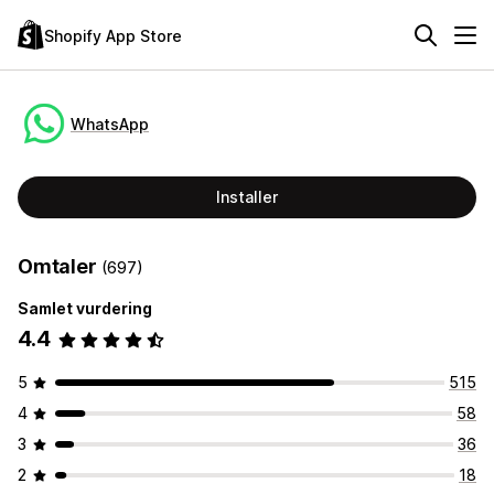
Shopify App Store
WhatsApp
Installer
Omtaler
(697)
Samlet vurdering
4.4
5
515
4
58
3
36
2
18